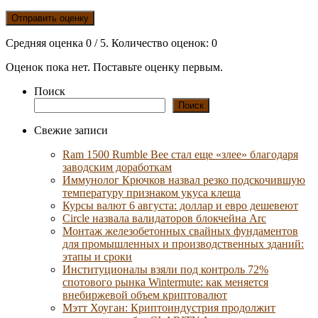
Отправить оценку
Средняя оценка
0
/ 5. Количество оценок:
0
Оценок пока нет. Поставьте оценку первым.
Поиск
Поиск
Свежие записи
Ram 1500 Rumble Bee стал еще «злее» благодаря
заводским доработкам
Иммунолог Крючков назвал резко подскочившую
температуру признаком укуса клеща
Курсы валют 6 августа: доллар и евро дешевеют
Circle назвала валидаторов блокчейна Arc
Монтаж железобетонных свайных фундаментов
для промышленных и производственных зданий:
этапы и сроки
Институционалы взяли под контроль 72%
спотового рынка Wintermute: как меняется
внебиржевой объем криптовалют
Мэтт Хоуган: Криптоиндустрия продолжит