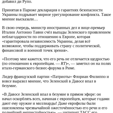
добавил ди Рупо.
Принятая в Париже декларация о гарантиях безопасности
Украины подрывает мирное урегулирование конфликта. Такое
мнение высказали…
В свою очередь, министр иностранных дел и вице-премьер
Италии Антонио Таяни счёл выпады Зеленского проявлением
неблагодарности по отношению к Европе, которая
«гарантировала независимость Украины, делая всё
возможное, чтобы поддерживать страну с политической,
финансовой и военной точек зрения».
«Поэтому мне кажется, что его речь не отличается щедростью
(по отношению к европейцам. —
RT
)», — заметил он на полях
итало-германского бизнес-форума в Риме.
Лидер французской партии «Патриоты» Флориан Филиппо и
вовсе выразил мнение, что Зеленский в Давосе впал в
безумие.
«В Давосе Зеленский впал в безумие в прямом эфире: он
начал оскорблять всех, начиная с европейцев, которые годами
дают ему оружие и миллиарды! Даже еврофилы были
ошеломлены чрезвычайной ожесточённостью его речи и его
полнейшей непристойностью», — цитирует ТАСС его