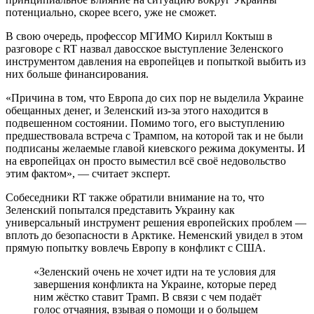
потенциально, скорее всего, уже не сможет.
В свою очередь, профессор МГИМО Кирилл Коктыш в
разговоре с RT назвал давосское выступление Зеленского
инструментом давления на европейцев и попыткой выбить из
них больше финансирования.
«Причина в том, что Европа до сих пор не выделила Украине
обещанных денег, и Зеленский из-за этого находится в
подвешенном состоянии. Помимо того, его выступлению
предшествовала встреча с Трампом, на которой так и не были
подписаны желаемые главой киевского режима документы. И
на европейцах он просто выместил всё своё недовольство
этим фактом», — считает эксперт.
Собеседники RT также обратили внимание на то, что
Зеленский попытался представить Украину как
универсальный инструмент решения европейских проблем —
вплоть до безопасности в Арктике. Неменский увидел в этом
прямую попытку вовлечь Европу в конфликт с США.
«Зеленский очень не хочет идти на те условия для
завершения конфликта на Украине, которые перед
ним жёстко ставит Трамп. В связи с чем подаёт
голос отчаяния, взывая о помощи и о большем