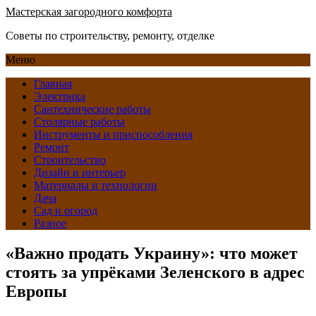
Мастерская загородного комфорта
Советы по строительству, ремонту, отделке
Меню
Главная
Электрика
Сантехнические работы
Столярные работы
Инструменты и приспособления
Ремонт
Строительство
Дизайн и интерьер
Материалы и технологии
Дача
Сад и огород
Разное
«Важно продать Украину»: что может
стоять за упрёками Зеленского в адрес
Европы