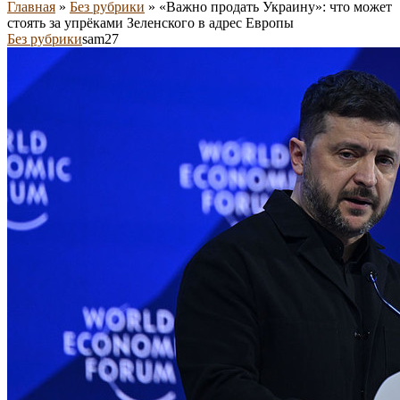
Главная
»
Без рубрики
»
«Важно продать Украину»: что может
стоять за упрёками Зеленского в адрес Европы
Без рубрики
sam27