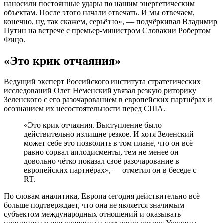
наносили постоянные удары по нашим энергетическим
объектам. После этого начали отвечать. И мы отвечаем,
конечно, ну, так скажем, серьёзно», — подчёркивал Владимир
Путин на встрече с премьер-министром Словакии Робертом
Фицо.
«Это крик отчаяния»
Ведущий эксперт Российского института стратегических
исследований Олег Неменский увязал резкую риторику
Зеленского с его разочарованием в европейских партнёрах и
осознанием их несостоятельности перед США.
«Это крик отчаяния. Выступление было
действительно излишне резкое. И хотя Зеленский
может себе это позволить в том плане, что он всё
равно сорвал аплодисменты, тем не менее он
довольно чётко показал своё разочарование в
европейских партнёрах», — отметил он в беседе с
RT.
По словам аналитика, Европа сегодня действительно всё
больше подтверждает, что она не является значимым
субъектом международных отношений и оказывать
принципиальное влияние на ситуацию вокруг Украины