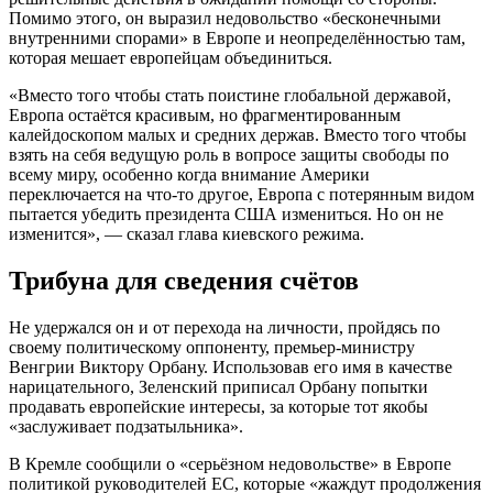
Помимо этого, он выразил недовольство «бесконечными
внутренними спорами» в Европе и неопределённостью там,
которая мешает европейцам объединиться.
«Вместо того чтобы стать поистине глобальной державой,
Европа остаётся красивым, но фрагментированным
калейдоскопом малых и средних держав. Вместо того чтобы
взять на себя ведущую роль в вопросе защиты свободы по
всему миру, особенно когда внимание Америки
переключается на что-то другое, Европа с потерянным видом
пытается убедить президента США измениться. Но он не
изменится», — сказал глава киевского режима.
Трибуна для сведения счётов
Не удержался он и от перехода на личности, пройдясь по
своему политическому оппоненту, премьер-министру
Венгрии Виктору Орбану. Использовав его имя в качестве
нарицательного, Зеленский приписал Орбану попытки
продавать европейские интересы, за которые тот якобы
«заслуживает подзатыльника».
В Кремле сообщили о «серьёзном недовольстве» в Европе
политикой руководителей ЕС, которые «жаждут продолжения