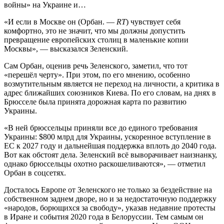
войны» на Украине и…
«И если в Москве он (Орбан. —
RT
) чувствует себя
комфортно, это не значит, что мы должны допустить
превращение европейских столиц в маленькие копии
Москвы», — высказался Зеленский.
Сам Орбан, оценив речь Зеленского, заметил, что тот
«перешёл черту». При этом, по его мнению, особенно
возмутительным является не переход на личности, а критика в
адрес ближайших союзников Киева. По его словам, на днях в
Брюсселе была принята дорожная карта по развитию
Украины.
«В ней брюссельцы приняли все до единого требования
Украины: $800 млрд для Украины, ускоренное вступление в
ЕС к 2027 году и дальнейшая поддержка вплоть до 2040 года.
Вот как обстоят дела. Зеленский всё выворачивает наизнанку,
однако брюссельцы охотно раскошеливаются», — отметил
Орбан в соцсетях.
Досталось Европе от Зеленского не только за бездействие на
собственном заднем дворе, но и за недостаточную поддержку
«народов, борющихся за свободу», указав недавние протесты
в Иране и события 2020 года в Белоруссии. Тем самым он