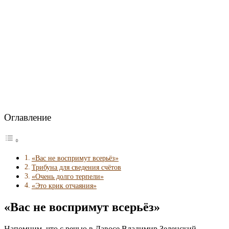
Оглавление
«Вас не воспримут всерьёз»
Трибуна для сведения счётов
«Очень долго терпели»
«Это крик отчаяния»
«Вас не воспримут всерьёз»
Напомним, что с речью в Давосе Владимир Зеленский