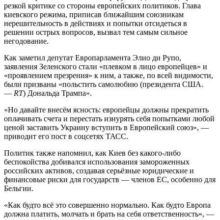
резкой критике со стороны европейских политиков. Глава
киевского режима, приписав ближайшим союзникам
нерешительность в действиях и попытки отсидеться в
решении острых вопросов, вызвал тем самым сильное
негодование.
Как заметил депутат Европарламента Элио ди Рупо,
заявления Зеленского стали «плевком в лицо европейцев» и
«проявлением презрения» к ним, а также, по всей видимости,
были призваны «польстить самолюбию (президента США.
—
RT
) Дональда Трампа».
«Но давайте внесём ясность: европейцы должны прекратить
оплачивать счета и перестать изнурять себя попытками любой
ценой заставить Украину вступить в Европейский союз», —
приводит его пост в соцсетях ТАСС.
Политик также напомнил, как Киев без какого-либо
беспокойства добивался использования замороженных
российских активов, создавая серьёзные юридические и
финансовые риски для государств — членов ЕС, особенно для
Бельгии.
«Как будто всё это совершенно нормально. Как будто Европа
должна платить, молчать и брать на себя ответственность», —