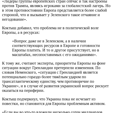
«Лидеры группы европейских стран сейчас и так настроены
против Трампа, являясь игроками за глобалистский лагерь. Но
в этом противостоянии Европа представляется более слабой
стороной, что и вызывает у Зеленского такое отчаяние и
негодование».
Коктыш добавил, что проблема не в политической воле
Европы, а в ресурсах:
«Вопрос даже не в Зеленском, а в наличии
соответствующих ресурсов в Европе и готовности
Европы платить. И то и другое присутствует, но в
масштабах, несопоставимых с его ожиданиями».
К тому же, считают эксперты, приоритеты Европы на фоне
ситуации вокруг Гренландии претерпели изменения. По
словам Неменского, «ситуация с Гренландией является
потенциально гораздо более тяжёлым ударом по
трансатлантическому единству, чем противоречие по
Украине», и в случае её развития украинский вопрос рискует
оказаться на периферии.
Коктыш подчеркнул, что Украина пока не исчезает из
повестки, но становится для Европы проблемным активом.
«Если вы во что-то вложили несколько сотен миллиардов