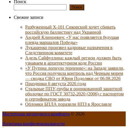
Поиск
Поиск
Свежие записи
Разбуженный Х-101 Сикорский хочет сбивать
российскую баллистику над Украиной
Андрей Клинцевич: «У нас появляется будущая
плеяда маршалов Победы»
Лукашенко произвел кадровые назначения в
Следственном комитете
Адель Сайфуллина: каждый регион должен быть
узнаваем в архитектурном коде России
«У Путина лопнуло терпение»: на Западе заявили,
что Россия получила контроль над Черным морем
— сводка СВО от Юрия Подоляки от 06.08.2026
Праздники 6 августа 2026 года
Стальные ППУ-трубы в оцинкованной защитной
оболочке по ГОСТ 30732-2020 (2006) с паспортом
и сертификатом завода
Обломки БПЛА поразили НПЗ в Ярославле
Мастерская загородного комфорта
© 2026
Политика конфиденциальности