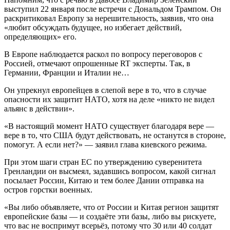
выступил 22 января после встречи с Дональдом Трампом. Он
раскритиковал Европу за нерешительность, заявив, что она
«любит обсуждать будущее, но избегает действий,
определяющих» его.
В Европе наблюдается раскол по вопросу переговоров с
Россией, отмечают опрошенные RT эксперты. Так, в
Германии, Франции и Италии не…
Он упрекнул европейцев в слепой вере в то, что в случае
опасности их защитит НАТО, хотя на деле «никто не видел
альянс в действии».
«В настоящий момент НАТО существует благодаря вере —
вере в то, что США будут действовать, не останутся в стороне,
помогут. А если нет?» — заявил глава киевского режима.
При этом шаги стран ЕС по утверждению суверенитета
Гренландии он высмеял, задавшись вопросом, какой сигнал
посылает России, Китаю и тем более Дании отправка на
остров горстки военных.
«Вы либо объявляете, что от России и Китая регион защитят
европейские базы — и создаёте эти базы, либо вы рискуете,
что вас не воспримут всерьёз, потому что 30 или 40 солдат