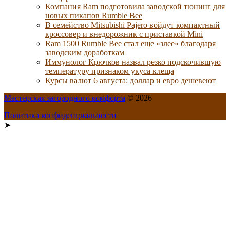
Компания Ram подготовила заводской тюнинг для
новых пикапов Rumble Bee
В семейство Mitsubishi Pajero войдут компактный
кроссовер и внедорожник с приставкой Mini
Ram 1500 Rumble Bee стал еще «злее» благодаря
заводским доработкам
Иммунолог Крючков назвал резко подскочившую
температуру признаком укуса клеща
Курсы валют 6 августа: доллар и евро дешевеют
Мастерская загородного комфорта
© 2026
Политика конфиденциальности
➤