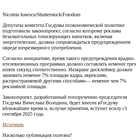
Nicoleta Ionescu/Shutterstock/Fotodom
Депутаты комитета Госдумы поэкономической политике
подготовили законопроект, согласно которому реклама
безалкогольных тонизирующих напитков, включая
энергетические, должна сопровождаться предупреждением
овреде ихчрезмерного употребления.
Согласно инициативе, время такого предупреждения врадио-
ителевизионных программах должно составлять неменее трех
ипяти секунд соответственно. Наэкране дисклеймер должен
занимать неменее 7% площади кадра, аврекламе,
распространяемой другими способами— неменее чем 7%
рекламной площади.
Законопроект, разработанный попоручению председателя
Госдумы Вячеслава Володина, будет внесен вГосдуму
вближайшее время и, вслучае принятия, вступит всилу с1
сентября 2025 года.
Источник
Насколько публикация полезна?