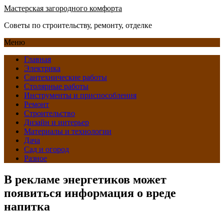
Мастерская загородного комфорта
Советы по строительству, ремонту, отделке
Меню
Главная
Электрика
Сантехнические работы
Столярные работы
Инструменты и приспособления
Ремонт
Строительство
Дизайн и интерьер
Материалы и технологии
Дача
Сад и огород
Разное
В рекламе энергетиков может
появиться информация о вреде
напитка