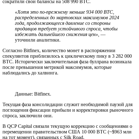
сократили свои балансы на 508 990 BTC.
«Хотя это по-прежнему меньше 934 000 BTC,
распределенных до мартовских максимумов 2024
года, продолжающееся давление со стороны
продавцов требует устойчивого спроса, чтобы
избежать дальнейшего снижения цен»,
—
уточнили аналитики.
Согласно Bitfinex, количество монет в распоряжении
спекулянтов приблизилось к циклическому пику в 3 282 000
BTC. Исторически заключительная фаза буллрана возникала
после превышения метрикой максимумов, которые
наблюдались до халвинга.
Данные: Bitfinex.
Текущая фаза консолидации служит необходимой паузой для
поглощения фиксации прибыли и корректировки рыночного
спроса, заключили они.
В QCP Capital связали текущую коррекцию с сообщениями о
перемещении правительством США 10 000 BTC (~$963 млн
на тот момент), связанных с Silk Road.