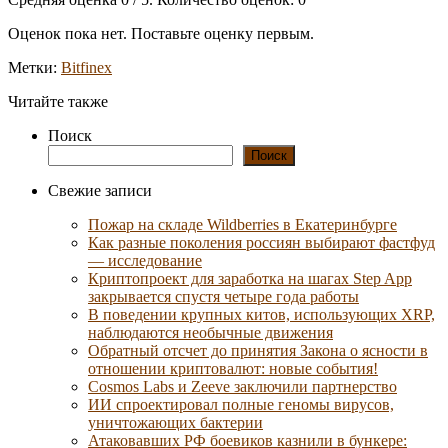
Оценок пока нет. Поставьте оценку первым.
Метки:
Bitfinex
Читайте также
Поиск
Поиск
Свежие записи
Пожар на складе Wildberries в Екатеринбурге
Как разные поколения россиян выбирают фастфуд
— исследование
Криптопроект для заработка на шагах Step App
закрывается спустя четыре года работы
В поведении крупных китов, использующих XRP,
наблюдаются необычные движения
Обратный отсчет до принятия Закона о ясности в
отношении криптовалют: новые события!
Cosmos Labs и Zeeve заключили партнерство
ИИ спроектировал полные геномы вирусов,
уничтожающих бактерии
Атаковавших РФ боевиков казнили в бункере: