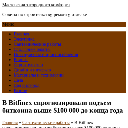
Мастерская загородного комфорта
Советы по строительству, ремонту, отделке
Меню
Главная
Электрика
Сантехнические работы
Столярные работы
Инструменты и приспособления
Ремонт
Строительство
Дизайн и интерьер
Материалы и технологии
Дача
Сад и огород
Разное
В Bitfinex спрогнозировали подъем
биткоина выше $100 000 до конца года
Главная
»
Сантехнические работы
»
В Bitfinex
спрогнозировали подъем биткоина выше $100 000 до конца