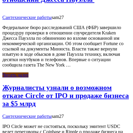
Сантехнические работы
sam27
Федеральное бюро расследований США (ФБР) завершило
процедуру проверки в отношении соучредителя Kraken
Джесса Пауэлла по обвинению во взломе основанной им
некоммерческой организации. Об этом сообщает Fortune со
ссылкой на документы Минюста. Власти также вернули
изъятую в ходе обысков в доме Пауэлла технику, включая
десятки ноутбуков и телефонов. Впервые о ситуации
сообщила газета The New York …
Читать далее
Журналисты узнали о возможном
отказе Circle от IPO и продаже бизнеса
за $5 млрд
Сантехнические работы
sam27
IPO Circle может не состояться, поскольку эмитент USDC
ведет переговоры с Coinbase и Ripple о продаже бизнеса на