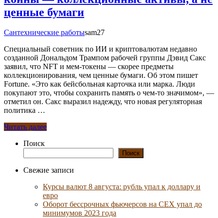
ценные бумаги
Сантехнические работы
sam27
Специальный советник по ИИ и криптовалютам недавно
созданной Дональдом Трампом рабочей группы Дэвид Сакс
заявил, что NFT и мем-токены — скорее предметы
коллекционирования, чем ценные бумаги. Об этом пишет
Fortune. «Это как бейсбольная карточка или марка. Люди
покупают это, чтобы сохранить память о чем-то значимом», —
отметил он. Сакс выразил надежду, что новая регуляторная
политика …
Читать далее
Поиск
Поиск
Свежие записи
Курсы валют 8 августа: рубль упал к доллару и
евро
Оборот бессрочных фьючерсов на CEX упал до
минимумов 2023 года