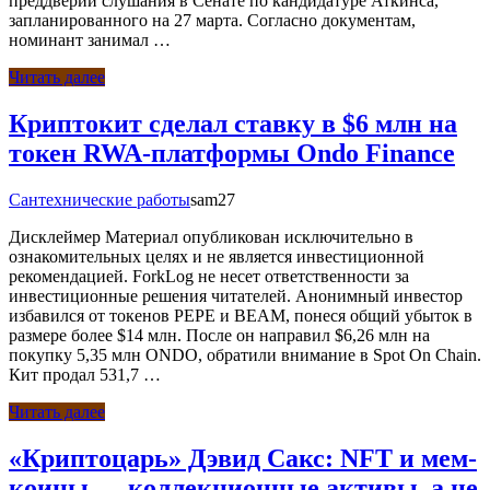
преддверии слушания в Сенате по кандидатуре Аткинса,
запланированного на 27 марта. Согласно документам,
номинант занимал …
Читать далее
Криптокит сделал ставку в $6 млн на
токен RWA-платформы Ondo Finance
Сантехнические работы
sam27
Дисклеймер Материал опубликован исключительно в
ознакомительных целях и не является инвестиционной
рекомендацией. ForkLog не несет ответственности за
инвестиционные решения читателей. Анонимный инвестор
избавился от токенов PEPE и BEAM, понеся общий убыток в
размере более $14 млн. После он направил $6,26 млн на
покупку 5,35 млн ONDO, обратили внимание в Spot On Chain.
Кит продал 531,7 …
Читать далее
«Криптоцарь» Дэвид Сакс: NFT и мем-
коины — коллекционные активы, а не