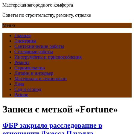
Мастерская загородного комфорта
Советы по строительству, ремонту, отделке
Меню
Главная
Электрика
Сантехнические работы
Столярные работы
Инструменты и приспособления
Ремонт
Строительство
Дизайн и интерьер
Материалы и технологии
Дача
Сад и огород
Разное
Записи с меткой «Fortune»
ФБР закрыло расследование в
отношении Джесса Пауэлла