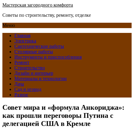
Мастерская загородного комфорта
Советы по строительству, ремонту, отделке
Меню
Главная
Электрика
Сантехнические работы
Столярные работы
Инструменты и приспособления
Ремонт
Строительство
Дизайн и интерьер
Материалы и технологии
Дача
Сад и огород
Разное
Совет мира и «формула Анкориджа»:
как прошли переговоры Путина с
делегацией США в Кремле