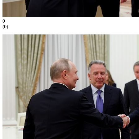
0
(
0
)