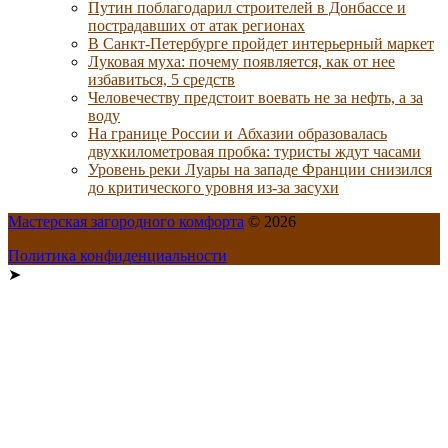
Путин поблагодарил строителей в Донбассе и
пострадавших от атак регионах
В Санкт-Петербурге пройдет интерьерный маркет
Луковая муха: почему появляется, как от нее
избавиться, 5 средств
Человечеству предстоит воевать не за нефть, а за
воду
На границе России и Абхазии образовалась
двухкилометровая пробка: туристы ждут часами
Уровень реки Луары на западе Франции снизился
до критического уровня из-за засухи
Мастерская загородного комфорта
© 2026
Политика конфиденциальности
➤