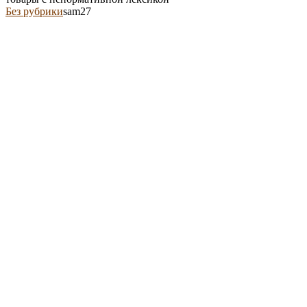
Без рубрики
sam27