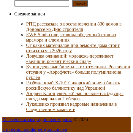
Поиск
Свежие записи
РПЦ рассказала о восстановлении 830 домов в
Донбассе ко Дню строителя
EWE Studio представила обеденный стол из
мрамора и алюминия
От каких материалов при ремонте дома стоит
отказаться в 2026 году
Ловушка ожиданий: молодежь переживает
«великий романтический спад»
Купил дешевые билеты, а их отменили. Россиянин
отсудил у «Аэрофлота» больше полумиллиона
рублей
Разбуженный Х-101 Сикорский хочет сбивать
российскую баллистику над Украиной
Андрей Клинцевич: «У нас появляется будущая
плеяда маршалов Победы»
Лукашенко произвел кадровые назначения в
Следственном комитете
Мастерская загородного комфорта
© 2026
Политика конфиденциальности