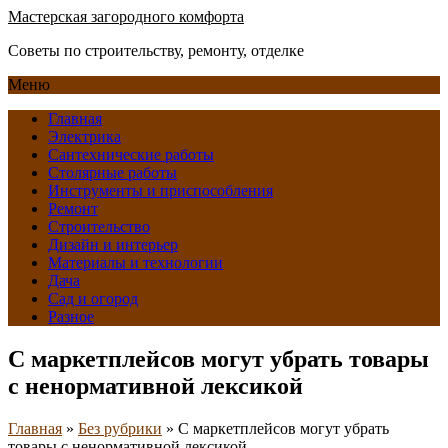
Мастерская загородного комфорта
Советы по строительству, ремонту, отделке
Меню
Главная
Электрика
Сантехнические работы
Столярные работы
Инструменты и приспособления
Ремонт
Строительство
Дизайн и интерьер
Материалы и технологии
Дача
Сад и огород
Разное
С маркетплейсов могут убрать товары
с ненормативной лексикой
Главная
»
Без рубрики
»
С маркетплейсов могут убрать
товары с ненормативной лексикой