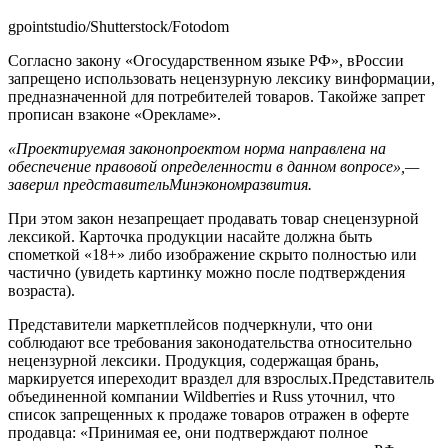
gpointstudio/Shutterstock/Fotodom
Согласно закону «Огосударственном языке РФ», вРоссии
запрещено использовать нецензурную лексику винформации,
предназначенной для потребителей товаров. Такойже запрет
прописан взаконе «Орекламе».
«Проектируемая законопроектом норма направлена на
обеспечение правовой определенности в данном вопросе»,—
заверил представительМинэкономразвития.
При этом закон незапрещает продавать товар снецензурной
лексикой. Карточка продукции насайте должна быть
спометкой «18+» либо изображение скрыто полностью или
частично (увидеть картинку можно после подтверждения
возраста).
Представители маркетплейсов подчеркнули, что они
соблюдают все требования законодательства относительно
нецензурной лексики. Продукция, содержащая брань,
маркируется ипереходит враздел для взрослых.Представитель
объединенной компании Wildberries и Russ уточнил, что
список запрещенных к продаже товаров отражен в оферте
продавца: «Принимая ее, они подтверждают полное