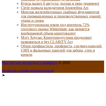
Курсы валют 6 августа: доллар и евро дешевеют
Circle назвала валидаторов блокчейна Arc
Монтаж железобетонных свайных фундаментов
для промышленных и производственных зданий:
этапы и сроки
Институционалы взяли под контроль 72%
спотового рынка Wintermute: как меняется
внебиржевой объем криптовалют
Мэтт Хоуган: Криптоиндустрия продолжит
развиваться и без CLARITY Act
Обзор профнастила, профлиста, сэндвич-панелей,
СИП и фальцевых панелей для забора, стен и
кровли
Мастерская загородного комфорта
© 2026
Политика конфиденциальности
➤