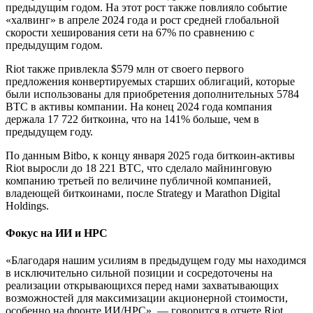
предыдущим годом. На этот рост также повлияло событие
«халвинг» в апреле 2024 года и рост средней глобальной
скорости хеширования сети на 67% по сравнению с
предыдущим годом.
Riot также привлекла $579 млн от своего первого
предложения конвертируемых старших облигаций, которые
были использованы для приобретения дополнительных 5784
BTC в активы компании. На конец 2024 года компания
держала 17 722 биткоина, что на 141% больше, чем в
предыдущем году.
По данным Bitbo, к концу января 2025 года биткоин-активы
Riot выросли до 18 221 BTC, что сделало майнинговую
компанию третьей по величине публичной компанией,
владеющей биткоинами, после Strategy и Marathon Digital
Holdings.
Фокус на ИИ и HPC
«Благодаря нашим усилиям в предыдущем году мы находимся
в исключительно сильной позиции и сосредоточены на
реализации открывающихся перед нами захватывающих
возможностей для максимизации акционерной стоимости,
особенно на фронте ИИ/HPC», — говорится в отчете Riot,