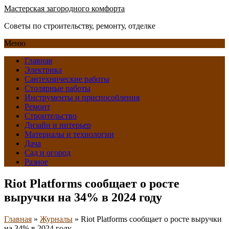
Мастерская загородного комфорта
Советы по строительству, ремонту, отделке
Меню
Главная
Электрика
Сантехнические работы
Столярные работы
Инструменты и приспособления
Ремонт
Строительство
Дизайн и интерьер
Материалы и технологии
Дача
Сад и огород
Разное
Riot Platforms сообщает о росте
выручки на 34% в 2024 году
Главная
»
Журналы
»
Riot Platforms сообщает о росте выручки
на 34% в 2024 году