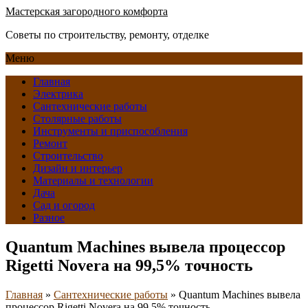
Мастерская загородного комфорта
Советы по строительству, ремонту, отделке
Меню
Главная
Электрика
Сантехнические работы
Столярные работы
Инструменты и приспособления
Ремонт
Строительство
Дизайн и интерьер
Материалы и технологии
Дача
Сад и огород
Разное
Quantum Machines вывела процессор
Rigetti Novera на 99,5% точность
Главная
»
Сантехнические работы
»
Quantum Machines вывела
процессор Rigetti Novera на 99,5% точность