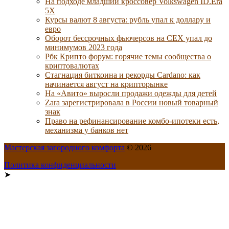
На подходе младший кроссовер Volkswagen ID.Era
5X
Курсы валют 8 августа: рубль упал к доллару и
евро
Оборот бессрочных фьючерсов на CEX упал до
минимумов 2023 года
Рбк Крипто форум: горячие темы сообщества о
криптовалютах
Стагнация биткоина и рекорды Cardano: как
начинается август на крипторынке
На «Авито» выросли продажи одежды для детей
Zara зарегистрировала в России новый товарный
знак
Право на рефинансирование комбо-ипотеки есть,
механизма у банков нет
Мастерская загородного комфорта
© 2026
Политика конфиденциальности
➤