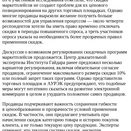
маркетплейсов не создают проблем для их ценового
позиционирования на других торговых площадках. Однако
многие продавцы выразили желание получить больше
возможностей для управления процессом — около четверти
респондентов хотели бы иметь право временно отключать
скидки в периоды повышенного спроса, а треть участников
опроса указала на необходимость более прозрачных правил
применения скидок.
Дискуссия о возможном регулировании скидочных программ
маркетплейсов продолжается. Центр доказательной
экспертизы Института Гайдара ранее предложил несколько
вариантов регулирования, включая обязательное согласие
продавцов, ограничение максимального размера скидки 10%
или полный запрет таких программ. Однако представители
торговых площадок и АУРЭК предупреждают, что подобные
меры могут негативно сказаться на развитии электронной
коммерции в целом и ухудшить положение самих продавцов.
Продавцы подчеркивают важность сохранения гибкости
в ценообразовании и прозрачности условий применения
скидок. В частности, они предлагают учитывать при
начислении скидок категорию товара и историю покупок
клиента, а не только текущую цену продукции. Эксперты
отмечают, что текущая система скидок, несмотря