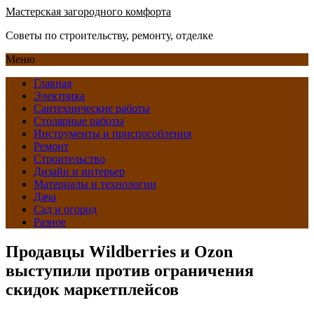
Мастерская загородного комфорта
Советы по строительству, ремонту, отделке
Меню
Главная
Электрика
Сантехнические работы
Столярные работы
Инструменты и приспособления
Ремонт
Строительство
Дизайн и интерьер
Материалы и технологии
Дача
Сад и огород
Разное
Продавцы Wildberries и Ozon
выступили против ограничения
скидок маркетплейсов