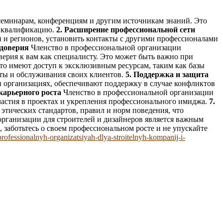
семинарам, конференциям и другим источникам знаний. Это
 и квалификацию.
2. Расширение профессиональной сети
н и регионов, установить контакты с другими профессионалами
 доверия
Членство в профессиональной организации
ерия к вам как специалисту. Это может быть важно при
о имеют доступ к эксклюзивным ресурсам, таким как базы
оты и обслуживания своих клиентов.
5. Поддержка и защита
 организациях, обеспечивают поддержку в случае конфликтов
карьерного роста
Членство в профессиональной организации
участия в проектах и укрепления профессионального имиджа.
7.
тических стандартов, правил и норм поведения, что
организации для строителей и дизайнеров является важным
 заботьтесь о своем профессиональном росте и не упускайте
-professionalnyh-organizatsiyah-dlya-stroitelnyh-kompanij-i-