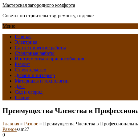
Мастерская загородного комфорта
Советы по строительству, ремонту, отделке
Меню
Главная
Электрика
Сантехнические работы
Столярные работы
Инструменты и приспособления
Ремонт
Строительство
Дизайн и интерьер
Материалы и технологии
Дача
Сад и огород
Разное
Преимущества Членства в Профессиона
Главная
»
Разное
»
Преимущества Членства в Профессиональны
Разное
sam27
0