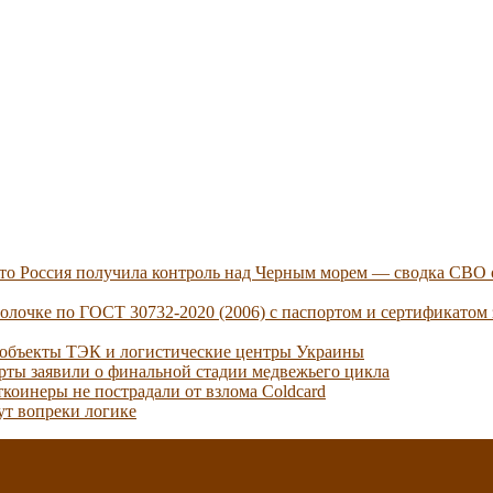
 что Россия получила контроль над Черным морем — сводка СВО 
лочке по ГОСТ 30732-2020 (2006) с паспортом и сертификатом 
 объекты ТЭК и логистические центры Украины
ерты заявили о финальной стадии медвежьего цикла
коинеры не пострадали от взлома Coldcard
ут вопреки логике