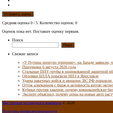
Отправить оценку
Средняя оценка
0
/ 5. Количество оценок:
0
Оценок пока нет. Поставьте оценку первым.
Поиск
Поиск
Свежие записи
«У Путина лопнуло терпение»: на Западе заявили,
Праздники 6 августа 2026 года
Стальные ППУ-трубы в оцинкованной защитной обо
Обломки БПЛА поразили НПЗ в Ярославле
Удары ракетных войск и авиации: ВС РФ поразили
Отток альткоинов с бирж и активность китов: эксп
Кубики против хакеров: почему южнокорейские бит
Эксперт объяснил, почему цены на новые авто раст
Мастерская загородного комфорта
© 2026
Политика конфиденциальности