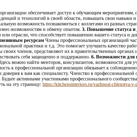
организации обеспечивает доступ к обучающим мероприятиям, 
енденций и технологий в своей области, повышать свои навыки
альную возможность познакомиться с коллегами из разных стра
бизнес-возможностям и обмену опытом.
3. Повышение статуса и
или отрасли, что способствует повышению вашего статуса и дов
клюзивным ресурсам
Члены профессиональных организаций част
иональной практики и т.д. Это помогает улучшить качество раб
своих членов, представляют их в правительственных органах и
увствовать себя защищенно и поддержанно.
6. Возможности для 
 Здесь можно найти менторов, консультантов, возможности для 
сть к профессиональной организации обязывает к соблюдению э
 доверия к вам как специалисту. Членство в профессиональной 
. Будьте активными участниками профессионального сообщества,
ть на эту страницу:
https://kitchensinteriors.ru/vazhnost-chlenstva-v