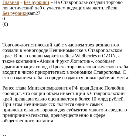
Главная
»
Без рубрики
»
На Ставрополье создали торгово-
логистический хаб с участием ведущих маркетплейсов
Без рубрики
sam27
0
(
0
)
Торгово-логистический хаб с участием трех резидентов
создали в моногороде Невинномысске в Ставропольском
крае. В него вошли маркетплейсы Wildberries и OZON, а
также компания «Айдын Фрукт-Логистик», сообщает
администрация города.Проект торгово-логистического хаба
входит в число приоритетных в экономике Ставрополья. С
его созданием хаба в городе создаются новые рабочие места.
Ранее глава Минэкономразвития РФ края Денис Полюбин
сообщил, что общий объем инвестиций в Ставропольский
край предварительно оценивается в более 10 млрд рублей.
При этом Невинномысск является одним самых
привлекательных городов для субъектов малого и среднего
предпринимательства, преимущественно в сфере
общественного питания.