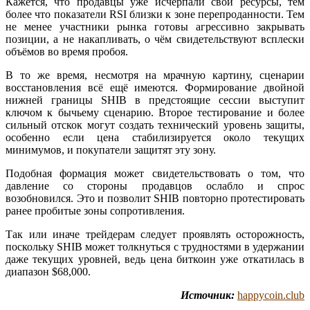
Кажется, что продавцы уже исчерпали свои ресурсы, тем
более что показатели RSI близки к зоне перепроданности. Тем
не менее участники рынка готовы агрессивно закрывать
позиции, а не накапливать, о чём свидетельствуют всплески
объёмов во время пробоя.
В то же время, несмотря на мрачную картину, сценарии
восстановления всё ещё имеются. Формирование двойной
нижней границы SHIB в предстоящие сессии выступит
ключом к бычьему сценарию. Второе тестирование и более
сильный отскок могут создать технический уровень защиты,
особенно если цена стабилизируется около текущих
минимумов, и покупатели защитят эту зону.
Подобная формация может свидетельствовать о том, что
давление со стороны продавцов ослабло и спрос
возобновился. Это и позволит SHIB повторно протестировать
ранее пробитые зоны сопротивления.
Так или иначе трейдерам следует проявлять осторожность,
поскольку SHIB может толкнуться с трудностями в удержании
даже текущих уровней, ведь цена биткоин уже откатилась в
диапазон $68,000.
Источник:
happycoin.club