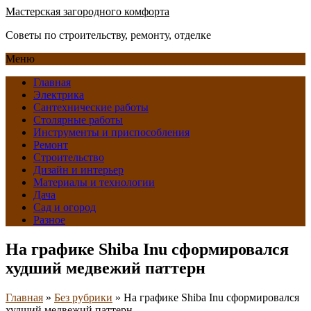
Мастерская загородного комфорта
Советы по строительству, ремонту, отделке
Меню
Главная
Электрика
Сантехнические работы
Столярные работы
Инструменты и приспособления
Ремонт
Строительство
Дизайн и интерьер
Материалы и технологии
Дача
Сад и огород
Разное
На графике Shiba Inu сформировался
худший медвежий паттерн
Главная
»
Без рубрики
»
На графике Shiba Inu сформировался
худший медвежий паттерн