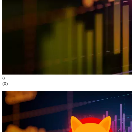
0
(
0
)