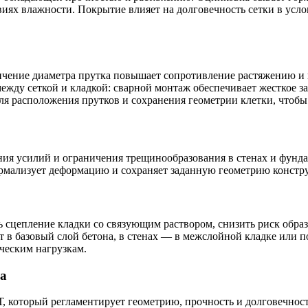
виях влажности. Покрытие влияет на долговечность сетки в усл
ичение диаметра прутка повышает сопротивление растяжению и и
ежду сеткой и кладкой: сварной монтаж обеспечивает жесткое з
роля расположения прутков и сохранения геометрии клетки, чтоб
ия усилий и ограничения трещинообразования в стенах и фундам
ормализует деформацию и сохраняет заданную геометрию констр
ь сцепление кладки со связующим раствором, снизить риск обра
 в базовый слой бетона, в стенах — в межслойной кладке или п
ческим нагрузкам.
ва
 который регламентирует геометрию, прочность и долговечность