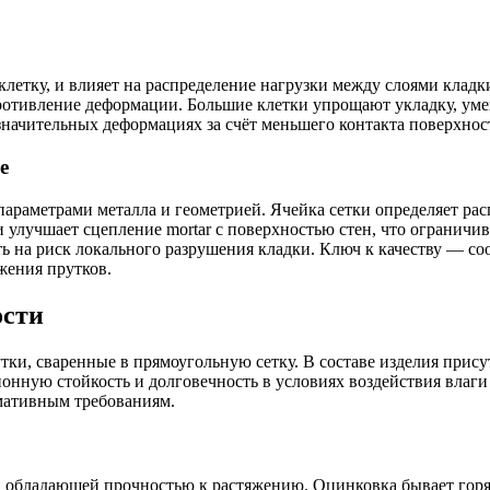
клетку, и влияет на распределение нагрузки между слоями кладк
противление деформации. Большие клетки упрощают укладку, у
значительных деформациях за счёт меньшего контакта поверхност
е
параметрами металла и геометрией. Ячейка сетки определяет рас
 улучшает сцепление mortar с поверхностью стен, что ограничи
ать на риск локального разрушения кладки. Ключ к качеству — 
жения прутков.
ости
ки, сваренные в прямоугольную сетку. В составе изделия прису
ную стойкость и долговечность в условиях воздействия влаги 
рмативным требованиям.
ия, обладающей прочностью к растяжению. Оцинковка бывает го