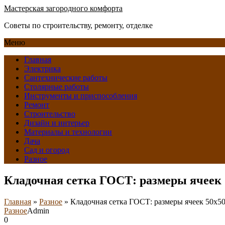
Мастерская загородного комфорта
Советы по строительству, ремонту, отделке
Меню
Главная
Электрика
Сантехнические работы
Столярные работы
Инструменты и приспособления
Ремонт
Строительство
Дизайн и интерьер
Материалы и технологии
Дача
Сад и огород
Разное
Кладочная сетка ГОСТ: размеры ячеек 
Главная
»
Разное
»
Кладочная сетка ГОСТ: размеры ячеек 50х5
Разное
Admin
0