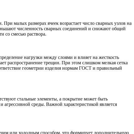
и. При малых размерах ячеек возрастает число сварных узлов на
меньшают численность сварных соединений и снижают общий
и со смесью раствора.
пределение нагрузки между слоями и влияет на жесткость
вает распространение трещин. При этом слишком мелкая сетка
соответствие геометрии изделия нормам ГОСТ и правильный
тствуют стальные элементы, а покрытие может быть
и агрессивной среды. Важной характеристикой является
рячим или холодным способом, что формирует дополнительную