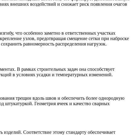
овиях внешних воздействий и снижает риск появления очагов
згибу, что особенно заметно в ответственных участках
акрепление узлов, предотвращая смещение сетки при наброске
ы сохранить равномерность распределения нагрузок.
ентах. В рамках строительных задач она способствует
укций в условиях усадки и температурных изменений.
зования трещин вдоль швов и обеспечить более однородную
од штукатуркой. Геометрия ячеек и качество сварных
 изделий. Соответствие этому стандарту обеспечивает