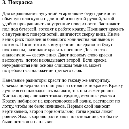
3. Покраска
Для окрашивания чугунной «гармошки» берут две кисти —
обычную плоскую и с длинной изогнутой ручкой, такой
удобно прокрашивать внутренние поверхности. Застилают
пол под батареей, готовят к работе краску. Начинают красить
с внутренних поверхностей, двигаются сверху вниз. Иначе
велик риск появления большого количества наплывов и
потеков. После того как внутренние поверхности будут
покрашены, начинают красить внешние. Делают это
аналогично — сверху вниз. Дают первому слою краски
высохнуть, потом накладывают второй. Если краска
неукрывистая или основа слишком темная, может
потребоваться наложение третьего слоя.
Панельные радиаторы красят по такому же алгоритму.
Сначала поверхности очищают и готовят к покраске. Краску
лучше всего накладывать валиком, так она ляжет ровнее.
Кистью прокрашивают только труднодоступные участки.
Краску набирают на коротковорсовый валик, растирают по
лотку, чтобы не было излишков. Первый слой наносят
вертикально, второй горизонтально, тогда краска ляжет
ровнее. Эмаль хорошо растирают по основанию, чтобы не
было потеков и наплывов.