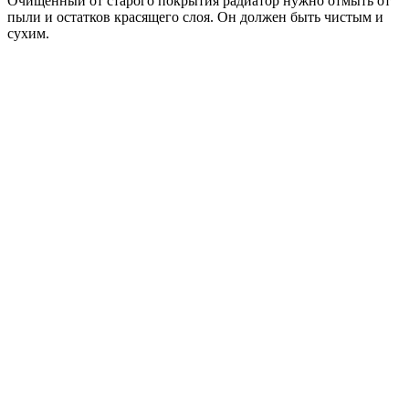
Очищенный от старого покрытия радиатор нужно отмыть от
пыли и остатков красящего слоя. Он должен быть чистым и
сухим.