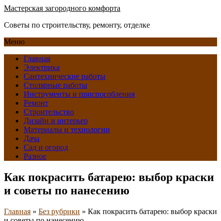
Мастерская загородного комфорта
Советы по строительству, ремонту, отделке
Меню
Главная
Электрика
Сантехнические работы
Столярные работы
Инструменты и приспособления
Ремонт
Строительство
Дизайн и интерьер
Материалы и технологии
Дача
Сад и огород
Разное
Как покрасить батарею: выбор краски
и советы по нанесению
Главная
»
Без рубрики
»
Как покрасить батарею: выбор краски
и советы по нанесению