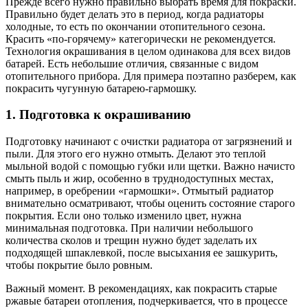
Прежде всего нужно правильно выбрать время для покраски.
Правильно будет делать это в период, когда радиаторы
холодные, то есть по окончании отопительного сезона.
Красить «по-горячему» категорически не рекомендуется.
Технология окрашивания в целом одинакова для всех видов
батарей. Есть небольшие отличия, связанные с видом
отопительного прибора. Для примера поэтапно разберем, как
покрасить чугунную батарею-гармошку.
1. Подготовка к окрашиванию
Подготовку начинают с очистки радиатора от загрязнений и
пыли. Для этого его нужно отмыть. Делают это теплой
мыльной водой с помощью губки или щетки. Важно начисто
смыть пыль и жир, особенно в труднодоступных местах,
например, в оребрении «гармошки». Отмытый радиатор
внимательно осматривают, чтобы оценить состояние старого
покрытия. Если оно только изменило цвет, нужна
минимальная подготовка. При наличии небольшого
количества сколов и трещин нужно будет заделать их
подходящей шпаклевкой, после высыхания ее зашкурить,
чтобы покрытие было ровным.
Важный момент. В рекомендациях, как покрасить старые
ржавые батареи отопления, подчеркивается, что в процессе