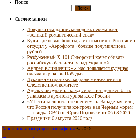
Поиск
Поиск
Свежие записи
Ловушка ожиданий: молодежь переживает
«великий романтический спад»
Купил дешевые билеты, а их отменили. Россиянин
отсудил у «Аэрофлота» больше полумиллиона
рублей
Разбуженный Х-101 Сикорский хочет сбивать
российскую баллистику над Украиной
Андрей Клинцевич: «У нас появляется будущая
плеяда маршалов Победы»
Лукашенко произвел кадровые назначения в
Следственном комитете
Адель Сайфуллина: каждый регион должен быть
узнаваем в архитектурном коде России
«У Путина лопнуло терпение»: на Западе заявили,
что Россия получила контроль над Черным морем
— сводка СВО от Юрия Подоляки от 06.08.2026
Праздники 6 августа 2026 года
Мастерская загородного комфорта
© 2026