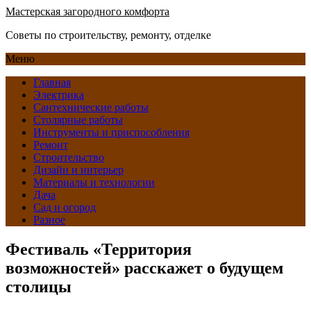
Мастерская загородного комфорта
Советы по строительству, ремонту, отделке
Меню
Главная
Электрика
Сантехнические работы
Столярные работы
Инструменты и приспособления
Ремонт
Строительство
Дизайн и интерьер
Материалы и технологии
Дача
Сад и огород
Разное
Фестиваль «Территория
возможностей» расскажет о будущем
столицы