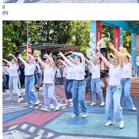
0
(
0
)