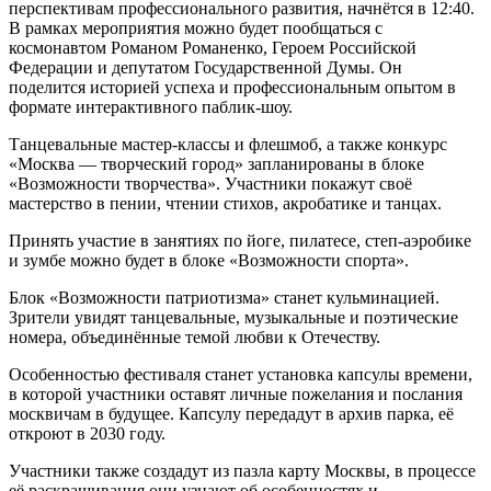
перспективам профессионального развития, начнётся в 12:40.
В рамках мероприятия можно будет пообщаться с
космонавтом Романом Романенко, Героем Российской
Федерации и депутатом Государственной Думы. Он
поделится историей успеха и профессиональным опытом в
формате интерактивного паблик-шоу.
Танцевальные мастер-классы и флешмоб, а также конкурс
«Москва — творческий город» запланированы в блоке
«Возможности творчества». Участники покажут своё
мастерство в пении, чтении стихов, акробатике и танцах.
Принять участие в занятиях по йоге, пилатесе, степ-аэробике
и зумбе можно будет в блоке «Возможности спорта».
Блок «Возможности патриотизма» станет кульминацией.
Зрители увидят танцевальные, музыкальные и поэтические
номера, объединённые темой любви к Отечеству.
Особенностью фестиваля станет установка капсулы времени,
в которой участники оставят личные пожелания и послания
москвичам в будущее. Капсулу передадут в архив парка, её
откроют в 2030 году.
Участники также создадут из пазла карту Москвы, в процессе
её раскрашивания они узнают об особенностях и