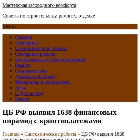
Мастерская загородного комфорта
Советы по строительству, ремонту, отделке
Меню
Главная
Электрика
Сантехнические работы
Столярные работы
Инструменты и приспособления
Ремонт
Строительство
Дизайн и интерьер
Материалы и технологии
Дача
Сад и огород
Разное
ЦБ РФ выявил 1638 финансовых
пирамид с криптоплатежами
Главная
»
Сантехнические работы
»
ЦБ РФ выявил 1638
финансовых пирамид с криптоплатежами