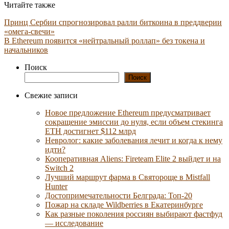
Читайте также
Принц Сербии спрогнозировал ралли биткоина в преддверии
«омега-свечи»
В Ethereum появится «нейтральный роллап» без токена и
начальников
Поиск
Поиск
Свежие записи
Новое предложение Ethereum предусматривает
сокращение эмиссии до нуля, если объем стекинга
ETH достигнет $112 млрд
Невролог: какие заболевания лечит и когда к нему
идти?
Кооперативная Aliens: Fireteam Elite 2 выйдет и на
Switch 2
Лучший маршрут фарма в Святороще в Mistfall
Hunter
Достопримечательности Белграда: Топ-20
Пожар на складе Wildberries в Екатеринбурге
Как разные поколения россиян выбирают фастфуд
— исследование