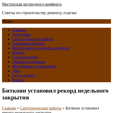
Мастерская загородного комфорта
Советы по строительству, ремонту, отделке
Меню
Главная
Электрика
Сантехнические работы
Столярные работы
Инструменты и приспособления
Ремонт
Строительство
Дизайн и интерьер
Материалы и технологии
Дача
Сад и огород
Разное
Биткоин установил рекорд недельного
закрытия
Главная
»
Сантехнические работы
»
Биткоин установил
рекорд недельного закрытия