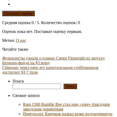
Отправить оценку
Средняя оценка
0
/ 5. Количество оценок:
0
Оценок пока нет. Поставьте оценку первым.
Метки:
О нас
Читайте также
Журналисты узнали о планах Cantor Fitzgerald по запуску
биткоин-фонда на $3 млрд
Citigroup: через пять лет капитализация стейблкоинов
достигнет $3,7 трлн
Поиск
Поиск
Свежие записи
Ram 1500 Rumble Bee стал еще «злее» благодаря
заводским доработкам
Иммунолог Крючков назвал резко подскочившую