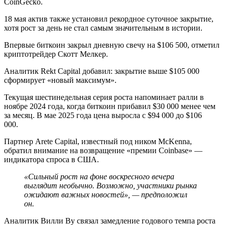
CoinGecko.
18 мая актив также установил рекордное суточное закрытие,
хотя рост за день не стал самым значительным в истории.
Впервые биткоин закрыл дневную свечу на $106 500, отметил
криптотрейдер Скотт Мелкер.
Аналитик Rekt Capital добавил: закрытие выше $105 000
сформирует «новый максимум».
Текущая шестинедельная серия роста напоминает ралли в
ноябре 2024 года, когда биткоин прибавил $30 000 менее чем
за месяц. В мае 2025 года цена выросла с $94 000 до $106
000.
Партнер Arete Capital, известный под ником McKenna,
обратил внимание на возвращение «премии Coinbase» —
индикатора спроса в США.
«Сильный рост на фоне воскресного вечера
выглядит необычно. Возможно, участники рынка
ожидают важных новостей», — предположил
он.
Аналитик Вилли Ву связал замедление годового темпа роста