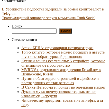
Читайте также
В Узбекистане подростка задержали за обмен криптовалют в
Telegram
Трамп-младший опроверг запуск мем-коина Truth Social
Поиск
Поиск
Свежие записи
Атаки БПЛА: страховщики потирают руки
Топ-5 культур, которые можно посадить в августе
и успеть собрать урожай до холодов
Кухня и ванная без тесноты: 5 устройств, которые
оптимизируют пространство
MVRDV представляет арт-деревню Бихайлоу в
Шэньчжэне, Китай
Путин поблагодарил строителей в Донбассе и
пострадавших от атак регионах
В Санкт-Петербурге пройдет интерьерный маркет
Луковая муха: почему появляется, как от нее
избавиться, 5 средств
Человечеству предстоит воевать не за нефть, а за
воду