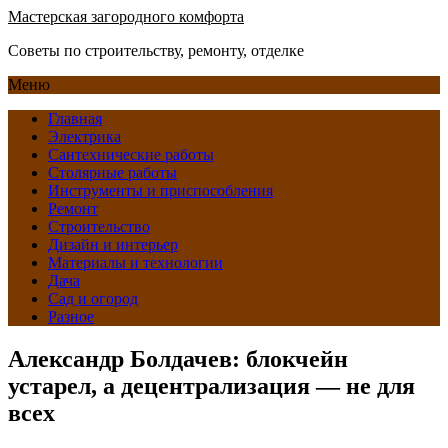
Мастерская загородного комфорта
Советы по строительству, ремонту, отделке
Меню
Главная
Электрика
Сантехнические работы
Столярные работы
Инструменты и приспособления
Ремонт
Строительство
Дизайн и интерьер
Материалы и технологии
Дача
Сад и огород
Разное
Александр Болдачев: блокчейн
устарел, а децентрализация — не для
всех