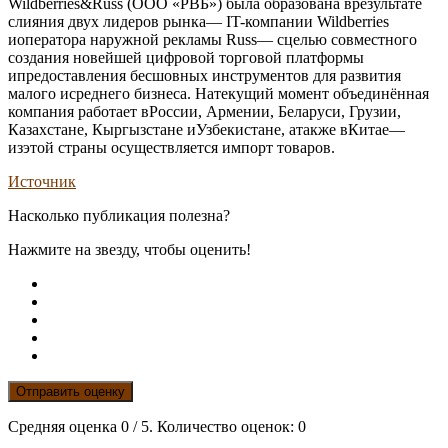
Wildberries&Russ (ООО «РВБ») была образована врезультате
слияния двух лидеров рынка— IT-компании Wildberries
иоператора наружной рекламы Russ— сцелью совместного
создания новейшей цифровой торговой платформы
ипредоставления бесшовных инструментов для развития
малого исреднего бизнеса. Натекущий момент объединённая
компания работает вРоссии, Армении, Беларуси, Грузии,
Казахстане, Кыргызстане иУзбекистане, атакже вКитае—
изэтой страны осуществляется импорт товаров.
Источник
Насколько публикация полезна?
Нажмите на звезду, чтобы оценить!
Отправить оценку
Средняя оценка
0
/ 5. Количество оценок:
0