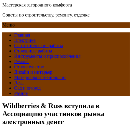
Мастерская загородного комфорта
Советы по строительству, ремонту, отделке
Меню
Главная
Электрика
Сантехнические работы
Столярные работы
Инструменты и приспособления
Ремонт
Строительство
Дизайн и интерьер
Материалы и технологии
Дача
Сад и огород
Разное
Wildberries & Russ вступила в
Ассоциацию участников рынка
электронных денег