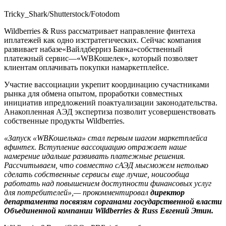
Tricky_Shark/Shutterstock/Fotodom
Wildberries & Russ рассматривает направление финтеха
иплатежей как одно изстратегических. Сейчас компания
развивает набазе«Вайлдберриз Банка»собственный
платежный сервис—«WBКошелек», который позволяет
клиентам оплачивать покупки намаркетплейсе.
Участие вассоциации укрепит координацию сучастниками
рынка для обмена опытом, проработки совместных
инициатив ипредложений поактуализации законодательства.
Анакопленная АЭД экспертиза позволит усовершенствовать
собственные продукты Wildberries.
«Запуск «WВКошелька» стал первым шагом маркетплейса
вфинтех. Вступление вассоциацию отражает наше
намерение идальше развивать платежные решения.
Рассчитываем, что совместно сАЭД мысможем нетолько
сделать собственные сервисы еще лучше, ноисообща
работать над повышением доступности финансовых услуг
для потребителей»,— прокомментировал
директор
департамента посвязям сорганами государственной власти
Объединенной компании Wildberries & Russ Евгений Этин.