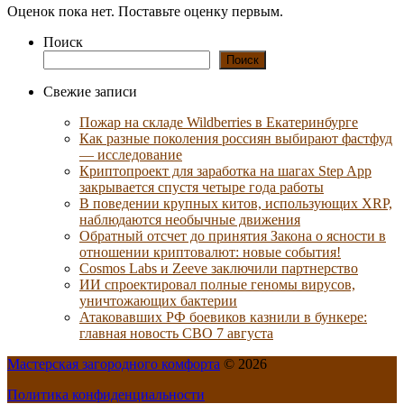
Оценок пока нет. Поставьте оценку первым.
Поиск
Поиск
Свежие записи
Пожар на складе Wildberries в Екатеринбурге
Как разные поколения россиян выбирают фастфуд
— исследование
Криптопроект для заработка на шагах Step App
закрывается спустя четыре года работы
В поведении крупных китов, использующих XRP,
наблюдаются необычные движения
Обратный отсчет до принятия Закона о ясности в
отношении криптовалют: новые события!
Cosmos Labs и Zeeve заключили партнерство
ИИ спроектировал полные геномы вирусов,
уничтожающих бактерии
Атаковавших РФ боевиков казнили в бункере:
главная новость СВО 7 августа
Мастерская загородного комфорта
© 2026
Политика конфиденциальности