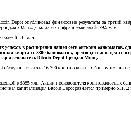
oin Depot опубликовал финансовые результаты за третий квар
риодом 2023 года, когда эта цифра превысила $179,5 млн.
более $1,31 млн.
ных успехов в расширении нашей сети биткоин-банкоматов, 
шили квартал с 8300 банкоматов, превзойдя наши цели и о
ор и основатель Bitcoin Depot
Брэндон Минц.
pot обслуживает около 16 700 криптовалютных банкоматов по вс
й с оценкой в $885 млн. Акции производителя криптовалютных 
ночная капитализация Bitcoin Depot равняется примерно $118,2 