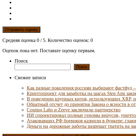
Отправить оценку
Средняя оценка
0
/ 5. Количество оценок:
0
Оценок пока нет. Поставьте оценку первым.
Поиск
Поиск
Свежие записи
Как разные поколения россиян выбирают фастфуд 
Криптопроект для заработка на шагах Step App закр
В поведении крупных китов, использующих XRP, 
Обратный отсчет до принятия Закона о ясности в 
Cosmos Labs и Zeeve заключили партнерство
ИИ спроектировал полные геномы вирусов, уничт
Атаковавших РФ боевиков казнили в бункере: главн
Деньги на дорожные работы разрешат тратить на з