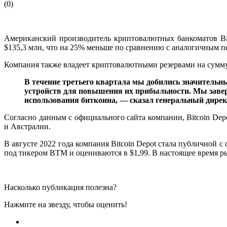
(
0
)
Американский производитель криптовалютных банкоматов Bitc
$135,3 млн, что на 25% меньше по сравнению с аналогичным пе
Компания также владеет криптовалютными резервами на сумму 
В течение третьего квартала мы добились значитель
устройств для повышения их прибыльности. Мы завер
использования биткоина, — сказал
генеральный директ
Согласно данным с официального сайта компании, Bitcoin De
и Австралии.
В августе 2022 года компания Bitcoin Depot стала публично
под тикером BTM и оцениваются в $1,99. В настоящее время ры
Насколько публикация полезна?
Нажмите на звезду, чтобы оценить!