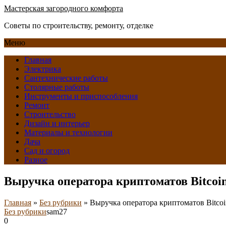
Мастерская загородного комфорта
Советы по строительству, ремонту, отделке
Меню
Главная
Электрика
Сантехнические работы
Столярные работы
Инструменты и приспособления
Ремонт
Строительство
Дизайн и интерьер
Материалы и технологии
Дача
Сад и огород
Разное
Выручка оператора криптоматов Bitcoi
Главная
»
Без рубрики
»
Выручка оператора криптоматов Bitcoi
Без рубрики
sam27
0