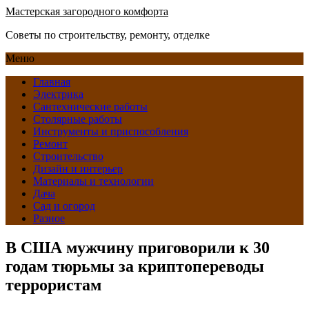
Мастерская загородного комфорта
Советы по строительству, ремонту, отделке
Меню
Главная
Электрика
Сантехнические работы
Столярные работы
Инструменты и приспособления
Ремонт
Строительство
Дизайн и интерьер
Материалы и технологии
Дача
Сад и огород
Разное
В США мужчину приговорили к 30
годам тюрьмы за криптопереводы
террористам