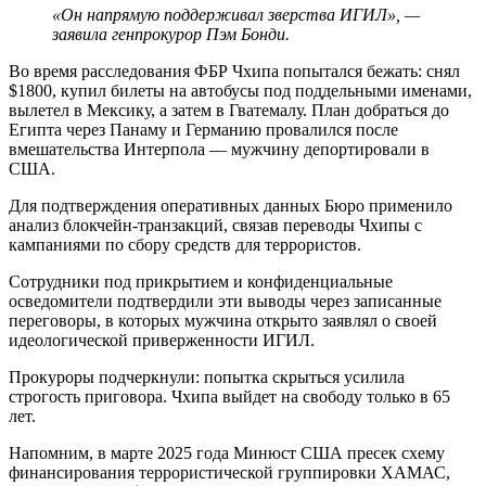
«Он напрямую поддерживал зверства ИГИЛ», —
заявила генпрокурор Пэм Бонди.
Во время расследования ФБР Чхипа попытался бежать: снял
$1800, купил билеты на автобусы под поддельными именами,
вылетел в Мексику, а затем в Гватемалу. План добраться до
Египта через Панаму и Германию провалился после
вмешательства Интерпола — мужчину депортировали в
США.
Для подтверждения оперативных данных Бюро применило
анализ блокчейн-транзакций, связав переводы Чхипы с
кампаниями по сбору средств для террористов.
Сотрудники под прикрытием и конфиденциальные
осведомители подтвердили эти выводы через записанные
переговоры, в которых мужчина открыто заявлял о своей
идеологической приверженности ИГИЛ.
Прокуроры подчеркнули: попытка скрыться усилила
строгость приговора. Чхипа выйдет на свободу только в 65
лет.
Напомним, в марте 2025 года Минюст США пресек схему
финансирования террористической группировки ХАМАС,