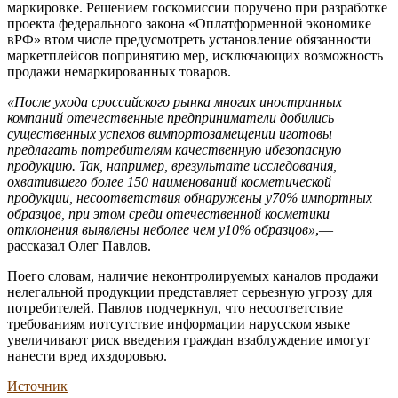
маркировке. Решением госкомиссии поручено при разработке
проекта федерального закона «Оплатформенной экономике
вРФ» втом числе предусмотреть установление обязанности
маркетплейсов попринятию мер, исключающих возможность
продажи немаркированных товаров.
«После ухода сроссийского рынка многих иностранных
компаний отечественные предприниматели добились
существенных успехов вимпортозамещении иготовы
предлагать потребителям качественную ибезопасную
продукцию. Так, например, врезультате исследования,
охватившего более 150 наименований косметической
продукции, несоответствия обнаружены у70% импортных
образцов, при этом среди отечественной косметики
отклонения выявлены неболее чем у10% образцов»
,—
рассказал Олег Павлов.
Поего словам, наличие неконтролируемых каналов продажи
нелегальной продукции представляет серьезную угрозу для
потребителей. Павлов подчеркнул, что несоответствие
требованиям иотсутствие информации нарусском языке
увеличивают риск введения граждан взаблуждение имогут
нанести вред ихздоровью.
Источник