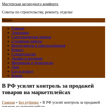
Мастерская загородного комфорта
Советы по строительству, ремонту, отделке
Меню
Главная
Электрика
Сантехнические работы
Столярные работы
Инструменты и приспособления
Ремонт
Строительство
Дизайн и интерьер
Материалы и технологии
Дача
Сад и огород
Разное
В РФ усилят контроль за продажей
товаров на маркетплейсах
Главная
»
Без рубрики
»
В РФ усилят контроль за продажей
товаров на маркетплейсах