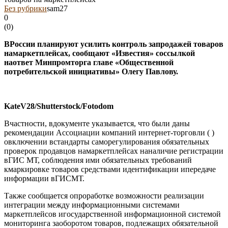
Без рубрики
sam27
0
(
0
)
ВРоссии планируют усилить контроль запродажей товаров
намаркетплейсах, сообщают «Известия» соссылкой
наответ Минпромторга главе «Общественной
потребительской инициативы» Олегу Павлову.
KateV28/Shutterstock/Fotodom
Вчастности, вдокументе указывается, что были даны
рекомендации Ассоциации компаний интернет-торговли ( )
овключении встандарты саморегулирования обязательных
проверок продавцов намаркетплейсах наналичие регистрации
вГИС МТ, соблюдения ими обязательных требований
кмаркировке товаров средствами идентификации ипередаче
информации вГИСМТ.
Также сообщается опроработке возможности реализации
интеграции между информационными системами
маркетплейсов игосударственной информационной системой
мониторинга заоборотом товаров, подлежащих обязательной