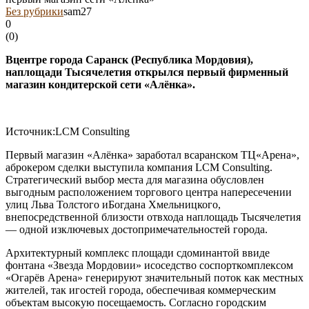
Без рубрики
sam27
0
(
0
)
Вцентре города Саранск (Республика Мордовия),
наплощади Тысячелетия открылся первый фирменный
магазин кондитерской сети «Алёнка».
Источник:LCM Consulting
Первый магазин «Алёнка» заработал всаранском ТЦ«Арена»,
аброкером сделки выступила компания LCM Consulting.
Стратегический выбор места для магазина обусловлен
выгодным расположением торгового центра напересечении
улиц Льва Толстого иБогдана Хмельницкого,
внепосредственной близости отвхода наплощадь Тысячелетия
— одной изключевых достопримечательностей города.
Архитектурный комплекс площади сдоминантой ввиде
фонтана «Звезда Мордовии» исоседство соспорткомплексом
«Огарёв Арена» генерируют значительный поток как местных
жителей, так игостей города, обеспечивая коммерческим
объектам высокую посещаемость. Согласно городским