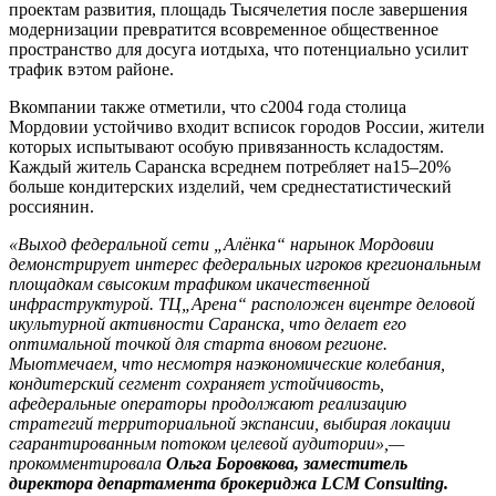
проектам развития, площадь Тысячелетия после завершения
модернизации превратится всовременное общественное
пространство для досуга иотдыха, что потенциально усилит
трафик вэтом районе.
Вкомпании также отметили, что с2004 года столица
Мордовии устойчиво входит всписок городов России, жители
которых испытывают особую привязанность ксладостям.
Каждый житель Саранска всреднем потребляет на15–20%
больше кондитерских изделий, чем среднестатистический
россиянин.
«Выход федеральной сети „Алёнка“ нарынок Мордовии
демонстрирует интерес федеральных игроков крегиональным
площадкам свысоким трафиком икачественной
инфраструктурой. ТЦ„Арена“ расположен вцентре деловой
икультурной активности Саранска, что делает его
оптимальной точкой для старта вновом регионе.
Мыотмечаем, что несмотря наэкономические колебания,
кондитерский сегмент сохраняет устойчивость,
афедеральные операторы продолжают реализацию
стратегий территориальной экспансии, выбирая локации
сгарантированным потоком целевой аудитории»,—
прокомментировала
Ольга Боровкова, заместитель
директора департамента брокериджа LCM Consulting.