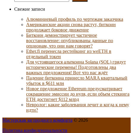
Свежие записи
Алюминиевый профиль по чертежам заказчика
Американские акции снова растут, биткоин
продолжает боковое движение
Биткоин демонстрирует частичное
восстановление: опубликованы данные по
опционам, что они нам говорят?
Ether.fi перенесла рестейкинг из weETH в
отдельный токен
Для устоявшегося альткоина Solana (SOL) грядут
исторические перемены! Подготовлены два
важных предложения! Вот что нас ждёт
Падение биткоина принесло MARA квартальный
убыток в $611 млн
Новое предложение Ethereum предусматривает
сокращение эмиссии до нуля, если объем стекинга
ETH достигнет $112 млрд
Невролог: какие заболевания лечит и когда к нему
идти?
Мастерская загородного комфорта
© 2026
Политика конфиденциальности