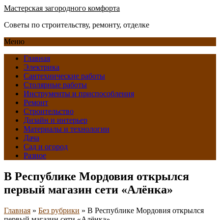
Мастерская загородного комфорта
Советы по строительству, ремонту, отделке
Меню
Главная
Электрика
Сантехнические работы
Столярные работы
Инструменты и приспособления
Ремонт
Строительство
Дизайн и интерьер
Материалы и технологии
Дача
Сад и огород
Разное
В Республике Мордовия открылся
первый магазин сети «Алёнка»
Главная
»
Без рубрики
»
В Республике Мордовия открылся
первый магазин сети «Алёнка»