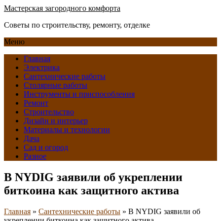
Мастерская загородного комфорта
Советы по строительству, ремонту, отделке
Меню
Главная
Электрика
Сантехнические работы
Столярные работы
Инструменты и приспособления
Ремонт
Строительство
Дизайн и интерьер
Материалы и технологии
Дача
Сад и огород
Разное
В NYDIG заявили об укреплении
биткоина как защитного актива
Главная
»
Сантехнические работы
»
В NYDIG заявили об
укреплении биткоина как защитного актива