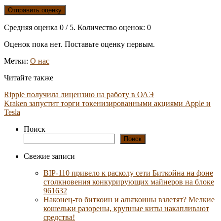
Отправить оценку
Средняя оценка
0
/ 5. Количество оценок:
0
Оценок пока нет. Поставьте оценку первым.
Метки:
О нас
Читайте также
Ripple получила лицензию на работу в ОАЭ
Kraken запустит торги токенизированными акциями Apple и
Tesla
Поиск
Поиск
Свежие записи
BIP-110 привело к расколу сети Биткойна на фоне
столкновения конкурирующих майнеров на блоке
961632
Наконец-то биткоин и альткоины взлетят? Мелкие
кошельки разорены, крупные киты накапливают
средства!