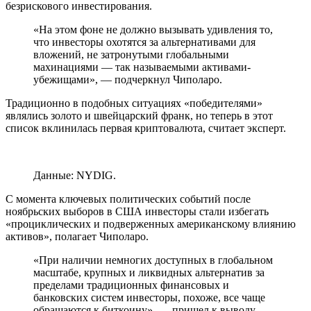
безрискового инвестирования.
«На этом фоне не должно вызывать удивления то,
что инвесторы охотятся за альтернативами для
вложений, не затронутыми глобальными
махинациями — так называемыми активами-
убежищами», — подчеркнул Чиполаро.
Традиционно в подобных ситуациях «победителями»
являлись золото и швейцарский франк, но теперь в этот
список вклинилась первая криптовалюта, считает эксперт.
Данные: NYDIG.
С момента ключевых политических событий после
ноябрьских выборов в США инвесторы стали избегать
«проциклических и подверженных американскому влиянию
активов», полагает Чиполаро.
«При наличии немногих доступных в глобальном
масштабе, крупных и ликвидных альтернатив за
пределами традиционных финансовых и
банковских систем инвесторы, похоже, все чаще
обращаются к биткоину», — пришел к выводу