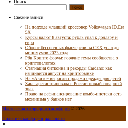
Поиск
Поиск
Свежие записи
На подходе младший кроссовер Volkswagen ID.Era
5X
Курсы валют 8 августа: рубль упал к доллару и
евро
Оборот бессрочных фьючерсов на CEX упал до
минимумов 2023 года
Рбк Крипто форум: горячие темы сообщества о
криптовалютах
Стагнация биткоина и рекорды Cardano: как
начинается август на крипторынке
На «Авито» выросли продажи одежды для детей
Zara зарегистрировала в России новый товарный
знак
Право на рефинансирование комбо-ипотеки есть,
механизма у банков нет
Мастерская загородного комфорта
© 2026
Политика конфиденциальности
➤