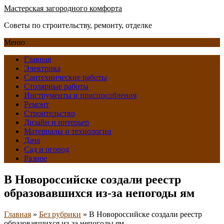
Мастерская загородного комфорта
Советы по строительству, ремонту, отделке
Меню
Главная
Электрика
Сантехнические работы
Столярные работы
Инструменты и приспособления
Ремонт
Строительство
Дизайн и интерьер
Материалы и технологии
Дача
Сад и огород
Разное
В Новороссийске создали реестр
образовавшихся из-за непогоды ям
Главная
»
Без рубрики
»
В Новороссийске создали реестр
образовавшихся из-за непогоды ям