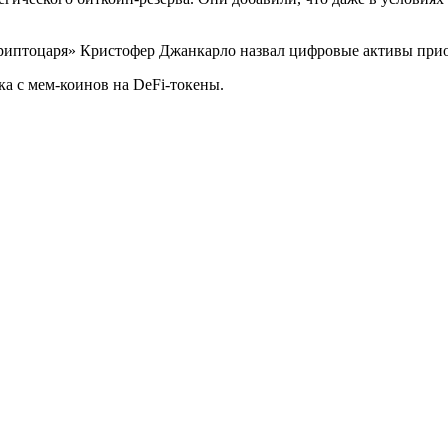
риптоцаря» Кристофер Джанкарло назвал цифровые активы прио
а с мем-коинов на DeFi-токены.