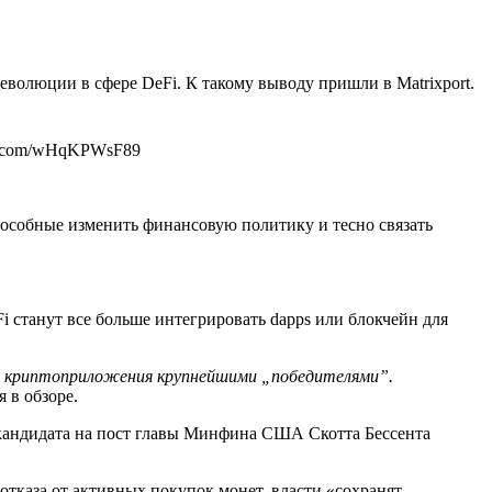
олюции в сфере DeFi. К такому выводу пришли в Matrixport.
ter.com/wHqKPWsF89
особные изменить финансовую политику и тесно связать
 станут все больше интегрировать dapps или блокчейн для
 криптоприложения крупнейшими „победителями”.
 в обзоре.
кандидата на пост главы Минфина США Скотта Бессента
отказа от активных покупок монет, власти «сохранят