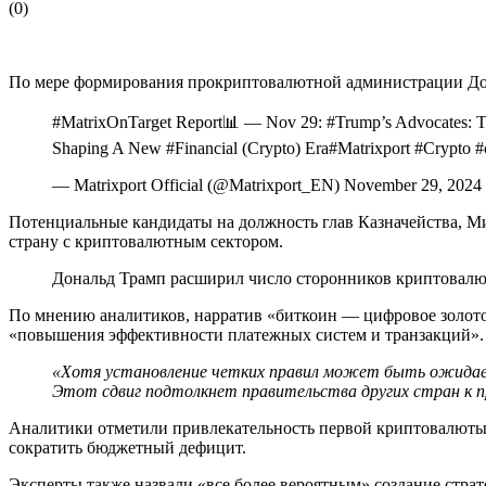
(
0
)
По мере формирования прокриптовалютной администрации Дона
#MatrixOnTarget Report📊 — Nov 29: #Trump’s Advocates: 
Shaping A New #Financial (Crypto) Era#Matrixport #Crypto
— Matrixport Official (@Matrixport_EN) November 29, 2024
Потенциальные кандидаты на должность глав Казначейства, М
страну с криптовалютным сектором.
Дональд Трамп расширил число сторонников криптовалю
По мнению аналитиков, нарратив «биткоин — цифровое золото»
«повышения эффективности платежных систем и транзакций».
«Хотя установление четких правил может быть ожида
Этот сдвиг подтолкнет правительства других стран к пр
Аналитики отметили привлекательность первой криптовалюты 
сократить бюджетный дефицит.
Эксперты также назвали «все более вероятным» создание страте