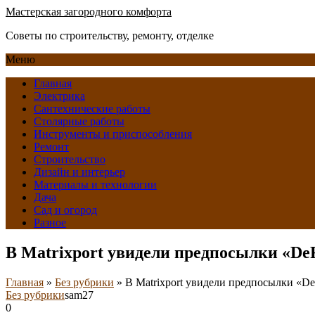
Мастерская загородного комфорта
Советы по строительству, ремонту, отделке
Меню
Главная
Электрика
Сантехнические работы
Столярные работы
Инструменты и приспособления
Ремонт
Строительство
Дизайн и интерьер
Материалы и технологии
Дача
Сад и огород
Разное
В Matrixport увидели предпосылки «De
Главная
»
Без рубрики
»
В Matrixport увидели предпосылки «De
Без рубрики
sam27
0