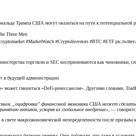
льда Трампа США могут оказаться на пути к потенциальной рев
The Three Men
 #cryptomarket #MarketWatch #CryptoInvestors #BTC #ETF pic.twit
инистерства торговли и SEC воспринимаются как чиновники, сп
т в будущей администрации
 может смениться «DeFi-ренессансом». Другими словами, TradFi
емым, „оцифровка” финансовой экономики США может сделать
инятию активов, ускоряя их глобальное внедрение»,
— говорится
в свете макроэкономической неопределенности после призыва 
гического биткоин-резерва. Они добавили, что даже в условиях 