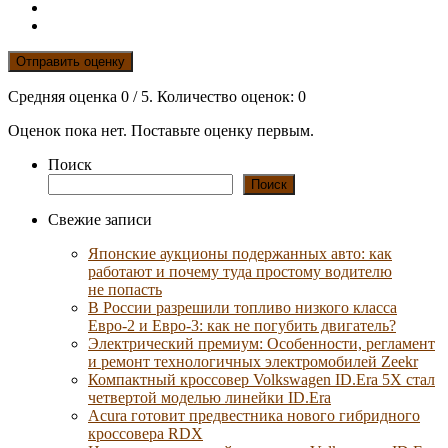
Отправить оценку
Средняя оценка
0
/ 5. Количество оценок:
0
Оценок пока нет. Поставьте оценку первым.
Поиск
Поиск
Свежие записи
Японские аукционы подержанных авто: как
работают и почему туда простому водителю
не попасть
В России разрешили топливо низкого класса
Евро-2 и Евро-3: как не погубить двигатель?
Электрический премиум: Особенности, регламент
и ремонт технологичных электромобилей Zeekr
Компактный кроссовер Volkswagen ID.Era 5X стал
четвертой моделью линейки ID.Era
Acura готовит предвестника нового гибридного
кроссовера RDX