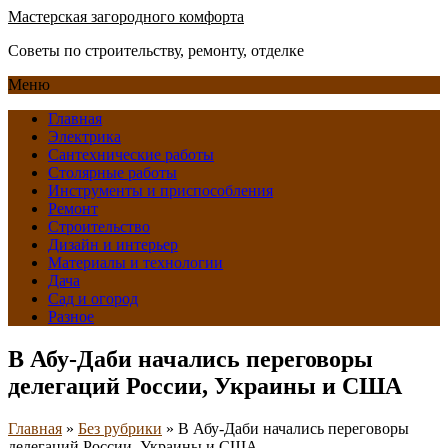
Мастерская загородного комфорта
Советы по строительству, ремонту, отделке
Меню
Главная
Электрика
Сантехнические работы
Столярные работы
Инструменты и приспособления
Ремонт
Строительство
Дизайн и интерьер
Материалы и технологии
Дача
Сад и огород
Разное
В Абу-Даби начались переговоры
делегаций России, Украины и США
Главная
»
Без рубрики
»
В Абу-Даби начались переговоры
делегаций России, Украины и США