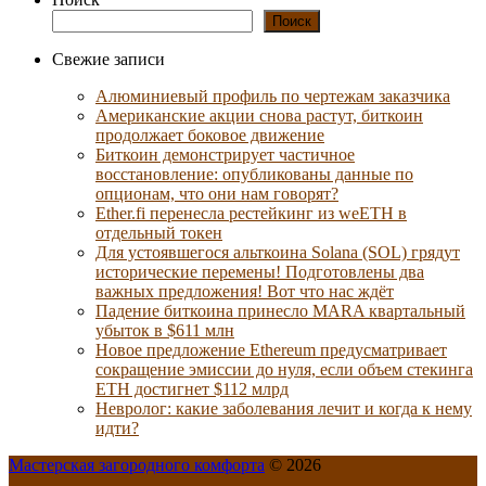
Поиск
Свежие записи
Алюминиевый профиль по чертежам заказчика
Американские акции снова растут, биткоин
продолжает боковое движение
Биткоин демонстрирует частичное
восстановление: опубликованы данные по
опционам, что они нам говорят?
Ether.fi перенесла рестейкинг из weETH в
отдельный токен
Для устоявшегося альткоина Solana (SOL) грядут
исторические перемены! Подготовлены два
важных предложения! Вот что нас ждёт
Падение биткоина принесло MARA квартальный
убыток в $611 млн
Новое предложение Ethereum предусматривает
сокращение эмиссии до нуля, если объем стекинга
ETH достигнет $112 млрд
Невролог: какие заболевания лечит и когда к нему
идти?
Мастерская загородного комфорта
© 2026