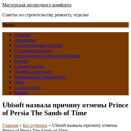
Мастерская загородного комфорта
Советы по строительству, ремонту, отделке
Меню
Главная
Электрика
Сантехнические работы
Столярные работы
Инструменты и приспособления
Ремонт
Строительство
Дизайн и интерьер
Материалы и технологии
Дача
Сад и огород
Разное
Ubisoft назвала причину отмены Prince
of Persia The Sands of Time
Главная
»
Без рубрики
»
Ubisoft назвала причину отмены
Prince of Persia The Sands of Time