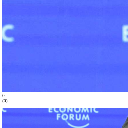
0
(
0
)