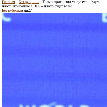
Главная
»
Без рубрики
»
Трамп пригрозил миру: если будет
плохо экономике США – плохо будет всем
Без рубрики
sam27