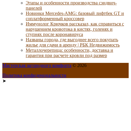
Этапы и особенности производства сэндвич-
панелей
Новинки Mercedes-AMG: базовый лифтбек GT и
соплатформенный кроссовер
Иммунолог Крючков рассказал, как справиться с
нарушением кровотока в кистях, голенях и
ступнях после коронавируса
Названы города, где выгоднее всего покупать
жилье для сдачи в аренду | РБК Недвижимость
Металлочерепица: особенности, доставка и
гарантия при расчете кровли под размер
Мастерская загородного комфорта
© 2026
Политика конфиденциальности
➤