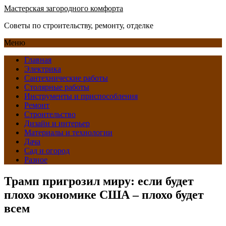
Мастерская загородного комфорта
Советы по строительству, ремонту, отделке
Меню
Главная
Электрика
Сантехнические работы
Столярные работы
Инструменты и приспособления
Ремонт
Строительство
Дизайн и интерьер
Материалы и технологии
Дача
Сад и огород
Разное
Трамп пригрозил миру: если будет
плохо экономике США – плохо будет
всем