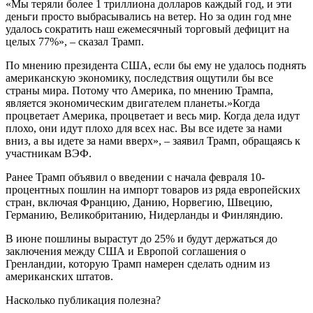
«Мы теряли более 1 триллиона долларов каждый год, и эти
деньги просто выбрасывались на ветер. Но за один год мне
удалось сократить наш ежемесячный торговый дефицит на
целых 77%», – сказал Трамп.
По мнению президента США, если бы ему не удалось поднять
американскую экономику, последствия ощутили бы все
страны мира. Потому что Америка, по мнению Трампа,
является экономическим двигателем планеты.»Когда
процветает Америка, процветает и весь мир. Когда дела идут
плохо, они идут плохо для всех нас. Вы все идете за нами
вниз, а вы идете за нами вверх», – заявил Трамп, обращаясь к
участникам ВЭФ.
Ранее Трамп объявил о введении с начала февраля 10-
процентных пошлин на импорт товаров из ряда европейских
стран, включая Францию, Данию, Норвегию, Швецию,
Германию, Великобританию, Нидерланды и Финляндию.
В июне пошлины вырастут до 25% и будут держаться до
заключения между США и Европой соглашения о
Гренландии, которую Трамп намерен сделать одним из
американских штатов.
Насколько публикация полезна?