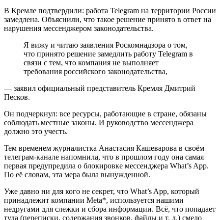
В Кремле подтвердили: работа Telegram на территории России
замедлена. Объяснили, что такое решение принято в ответ на
нарушения мессенджером законодательства.
Я вижу и читаю заявления Роскомнадзора о том,
что принято решение замедлить работу Telegram в
связи с тем, что компания не выполняет
требования российского законодательства,
— заявил официальный представитель Кремля Дмитрий
Песков.
Он подчеркнул: все ресурсы, работающие в стране, обязаны
соблюдать местные законы. И руководство мессенджера
должно это учесть.
Тем временем журналистка Анастасия Кашеварова в своём
телеграм-канале напомнила, что в прошлом году она самая
первая предупредила о блокировке мессенджера What’s App.
По её словам, эта мера была вынужденной.
Уже давно ни для кого не секрет, что What’s App, который
принадлежит компании Meta*, используется нашими
недругами для слежки и сбора информации. Всё, что попадает
туда (переписки, содержания звонков, файлы и т. д.) смело