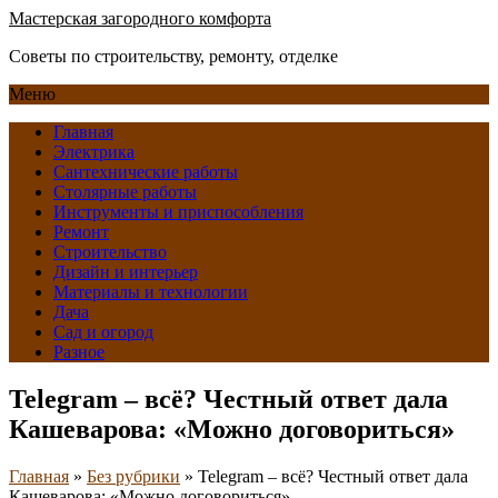
Мастерская загородного комфорта
Советы по строительству, ремонту, отделке
Меню
Главная
Электрика
Сантехнические работы
Столярные работы
Инструменты и приспособления
Ремонт
Строительство
Дизайн и интерьер
Материалы и технологии
Дача
Сад и огород
Разное
Telegram – всё? Честный ответ дала
Кашеварова: «Можно договориться»
Главная
»
Без рубрики
»
Telegram – всё? Честный ответ дала
Кашеварова: «Можно договориться»