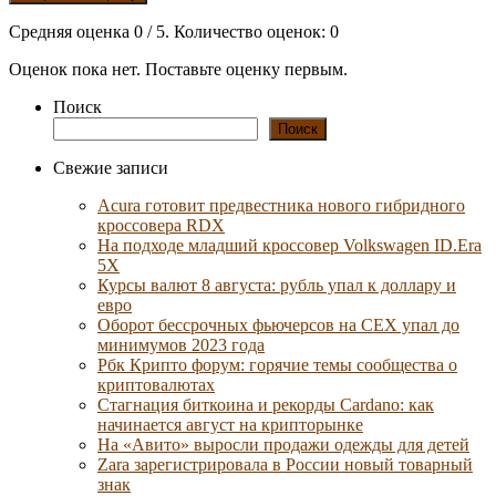
Средняя оценка
0
/ 5. Количество оценок:
0
Оценок пока нет. Поставьте оценку первым.
Поиск
Поиск
Свежие записи
Acura готовит предвестника нового гибридного
кроссовера RDX
На подходе младший кроссовер Volkswagen ID.Era
5X
Курсы валют 8 августа: рубль упал к доллару и
евро
Оборот бессрочных фьючерсов на CEX упал до
минимумов 2023 года
Рбк Крипто форум: горячие темы сообщества о
криптовалютах
Стагнация биткоина и рекорды Cardano: как
начинается август на крипторынке
На «Авито» выросли продажи одежды для детей
Zara зарегистрировала в России новый товарный
знак