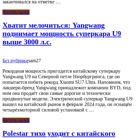
заканчивался на отметке …
Читать далее
Хватит мелочиться: Yangwang
поднимает мощность суперкара U9
выше 3000 л.с.
Без рубрики
sam27
Рекордная мощность пригодится китайскому суперкару
Yangwang U9 на Северной петле Нюрбургринга, где он
попытается побить рекорд Xiaomi SU7 Ultra. Напомним, что
лакшери-бренд Yangwang принадлежит компании BYD, под
ним она продаёт свои самые дорогие и технически
продвинутые модели. Электрический суперкар Yangwang U9
вышел на китайский рынок в феврале 2024 года, он оснащён
четырёхмоторной силовой установкой с …
Читать далее
Polestar тихо уходит с китайского