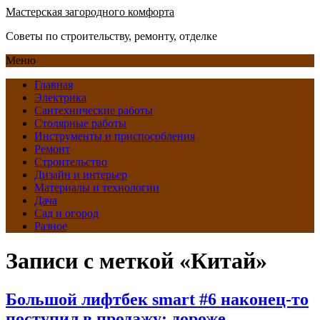
Мастерская загородного комфорта
Советы по строительству, ремонту, отделке
Меню
Главная
Электрика
Сантехнические работы
Столярные работы
Инструменты и приспособления
Ремонт
Строительство
Дизайн и интерьер
Материалы и технологии
Дача
Сад и огород
Разное
Записи с меткой «Китай»
Большой лифтбек smart #6 наконец-то
поступил в продажу: дороже