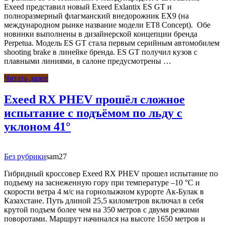
Exeed представил новый Exeed Exlantix ES GT и
полноразмерный флагманский внедорожник EX9 (на
международном рынке название модели ET8 Concept). Обе
новинки выполнены в дизайнерской концепции бренда
Perpetua. Модель ES GT стала первым серийным автомобилем
shooting brake в линейке бренда. ES GT получил кузов с
плавными линиями, в салоне предусмотрены …
Читать далее
Exeed RX PHEV прошёл сложное
испытание с подъёмом по льду с
уклоном 41°
Без рубрики
sam27
Гибридный кроссовер Exeed RX PHEV прошел испытание по
подъему на заснеженную гору при температуре –10 °C и
скорости ветра 4 м/с на горнолыжном курорте Ак-Булак в
Казахстане. Путь длиной 25,5 километров включал в себя
крутой подъем более чем на 350 метров с двумя резкими
поворотами. Маршрут начинался на высоте 1650 метров и