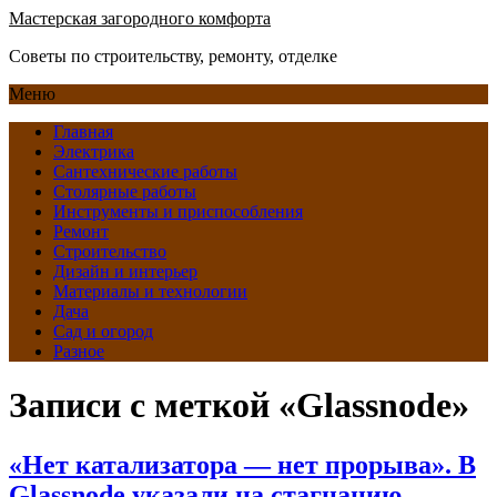
Мастерская загородного комфорта
Советы по строительству, ремонту, отделке
Меню
Главная
Электрика
Сантехнические работы
Столярные работы
Инструменты и приспособления
Ремонт
Строительство
Дизайн и интерьер
Материалы и технологии
Дача
Сад и огород
Разное
Записи с меткой «Glassnode»
«Нет катализатора — нет прорыва». В
Glassnode указали на стагнацию