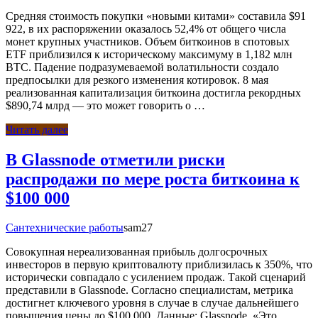
Средняя стоимость покупки «новыми китами» составила $91
922, в их распоряжении оказалось 52,4% от общего числа
монет крупных участников. Объем биткоинов в спотовых
ETF приблизился к историческому максимуму в 1,182 млн
BTC. Падение подразумеваемой волатильности создало
предпосылки для резкого изменения котировок. 8 мая
реализованная капитализация биткоина достигла рекордных
$890,74 млрд — это может говорить о …
Читать далее
В Glassnode отметили риски
распродажи по мере роста биткоина к
$100 000
Сантехнические работы
sam27
Совокупная нереализованная прибыль долгосрочных
инвесторов в первую криптовалюту приблизилась к 350%, что
исторически совпадало с усилением продаж. Такой сценарий
представили в Glassnode. Согласно специалистам, метрика
достигнет ключевого уровня в случае в случае дальнейшего
повышения цены до $100 000. Данные: Glassnode. «Это