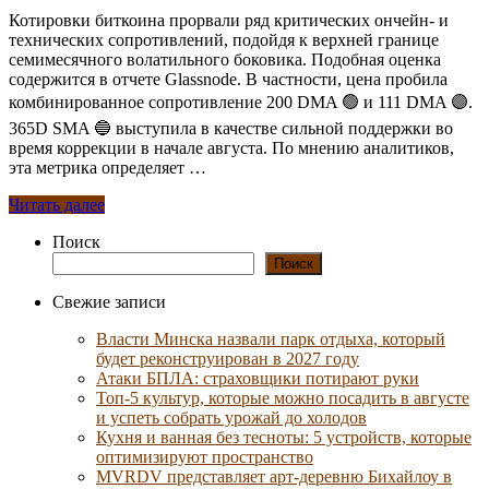
Котировки биткоина прорвали ряд критических ончейн- и
технических сопротивлений, подойдя к верхней границе
семимесячного волатильного боковика. Подобная оценка
содержится в отчете Glassnode. В частности, цена пробила
комбинированное сопротивление 200 DMA 🟢 и 111 DMA 🟣.
365D SMA 🔵 выступила в качестве сильной поддержки во
время коррекции в начале августа. По мнению аналитиков,
эта метрика определяет …
Читать далее
Поиск
Поиск
Свежие записи
Власти Минска назвали парк отдыха, который
будет реконструирован в 2027 году
Атаки БПЛА: страховщики потирают руки
Топ-5 культур, которые можно посадить в августе
и успеть собрать урожай до холодов
Кухня и ванная без тесноты: 5 устройств, которые
оптимизируют пространство
MVRDV представляет арт-деревню Бихайлоу в