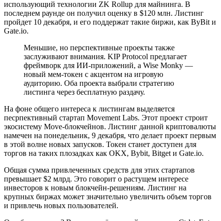
использующий технологии ZK Rollup для майнинга. В
последнем раунде он получил оценку в $120 млн. Листинг
пройдет 10 декабря, и его поддержат такие биржи, как ByBit и
Gate.io.
Меньшие, но перспективные проекты также
заслуживают внимания. KIP Protocol предлагает
фреймворк для ИИ-приложений, а Wise Monky —
новый мем-токен с акцентом на игровую
аудиторию. Оба проекта выбрали стратегию
листинга через бесплатную раздачу.
На фоне общего интереса к листингам выделяется
песрпективный стартап Movement Labs. Этот проект строит
экосистему Move-блокчейнов. Листинг данной криптовалюты
намечен на понедельник, 9 декабря, что делает проект первым
в этой волне новых запусков. Токен станет доступен для
торгов на таких плозадках как OKX, Bybit, Bitget и Gate.io.
Общая сумма привлеченных средств для этих стартапов
превышает $2 млрд. Это говорит о растущем интересе
инвесторов к новым блокчейн-решениям. Листинг на
крупных биржах может значительно увеличить объем торгов
и привлечь новых пользователей.