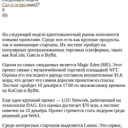
Сад и огород
sam27
0
(
0
)
На следующей неделе криптовалютный рынок пополнится
новыми проектами. Среди них есть как крупные продукты,
так и начинающие стартапы. Их листинг пройдет на
популярных централизованных торговых платформах, таких
как KuCoin, Gate.io и ByBit.
Одним из самых ожидаемых является Magic Eden (ME). Этот
проект связан с мультичейновой торговой площадкой NFT.
Оценка его последнего раунда составила внушительные $1,6
млрд, что делает его самым дорогим проектом из списка.
Листинг пройдет 10 декабря в 17:00 по московсокмоу времени
на KuCoin и ByBit.
Еще один крупный проект — U2U Network, работающий на
технологии DAG. Его оценка достигает $70 млн, а листинг
намечен на 10 декабря. Проект стремится стать лидером среди
решений для Web3.
Среди интересных стартапов выделяется Lumoz. Это сервис,