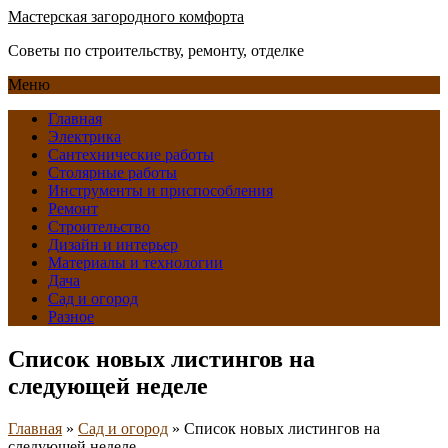
Мастерская загородного комфорта
Советы по строительству, ремонту, отделке
Меню
Главная
Электрика
Сантехнические работы
Столярные работы
Инструменты и приспособления
Ремонт
Строительство
Дизайн и интерьер
Материалы и технологии
Дача
Сад и огород
Разное
Список новых листингов на
следующей неделе
Главная
»
Сад и огород
»
Список новых листингов на
следующей неделе