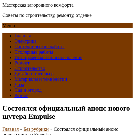
Мастерская загородного комфорта
Советы по строительству, ремонту, отделке
Меню
Главная
Электрика
Сантехнические работы
Столярные работы
Инструменты и приспособления
Ремонт
Строительство
Дизайн и интерьер
Материалы и технологии
Дача
Сад и огород
Разное
Состоялся официальный анонс нового
шутера Empulse
Главная
»
Без рубрики
»
Состоялся официальный анонс
нового шутера Empulse