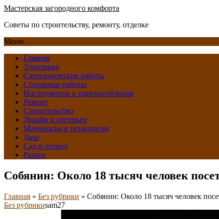
Мастерская загородного комфорта
Советы по строительству, ремонту, отделке
Меню
Главная
Электрика
Сантехнические работы
Столярные работы
Инструменты и приспособления
Ремонт
Строительство
Дизайн и интерьер
Материалы и технологии
Дача
Сад и огород
Разное
Собянин: Около 18 тысяч человек посет
Главная
»
Без рубрики
»
Собянин: Около 18 тысяч человек посе
Без рубрики
sam27