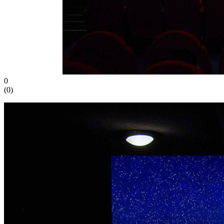
0
(
0
)