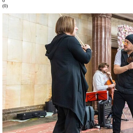
0
(
0
)