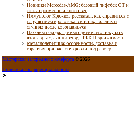
Новинки Mercedes-AMG: базовый лифтбек GT и
соплатформенный кроссовер
Иммунолог Крючков рассказал, как справиться с
нарушением кровотока в кистях, голенях и
ступнях после коронавируса
Названы города, где выгоднее всего покупать
жилье для сдачи в аренду | РБК Недвижимость
Металлочерепица: особенности, доставка и
гарантия при расчете кровли под размер
Мастерская загородного комфорта
© 2026
Политика конфиденциальности
➤