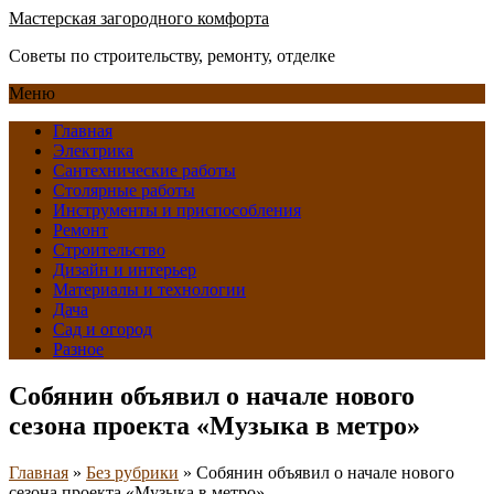
Мастерская загородного комфорта
Советы по строительству, ремонту, отделке
Меню
Главная
Электрика
Сантехнические работы
Столярные работы
Инструменты и приспособления
Ремонт
Строительство
Дизайн и интерьер
Материалы и технологии
Дача
Сад и огород
Разное
Собянин объявил о начале нового
сезона проекта «Музыка в метро»
Главная
»
Без рубрики
»
Собянин объявил о начале нового
сезона проекта «Музыка в метро»