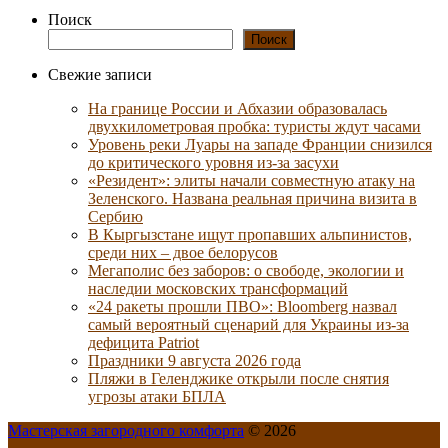
Поиск
Поиск
Свежие записи
На границе России и Абхазии образовалась
двухкилометровая пробка: туристы ждут часами
Уровень реки Луары на западе Франции снизился
до критического уровня из-за засухи
«Резидент»: элиты начали совместную атаку на
Зеленского. Названа реальная причина визита в
Сербию
В Кыргызстане ищут пропавших альпинистов,
среди них – двое белорусов
Мегаполис без заборов: о свободе, экологии и
наследии московских трансформаций
«24 ракеты прошли ПВО»: Bloomberg назвал
самый вероятный сценарий для Украины из-за
дефицита Patriot
Праздники 9 августа 2026 года
Пляжи в Геленджике открыли после снятия
угрозы атаки БПЛА
Мастерская загородного комфорта
© 2026