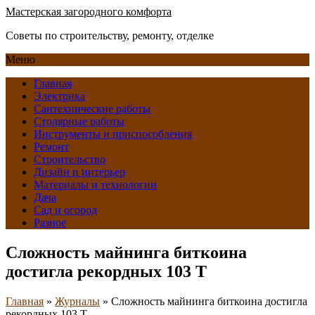
Мастерская загородного комфорта
Советы по строительству, ремонту, отделке
Меню
Главная
Электрика
Сантехнические работы
Столярные работы
Инструменты и приспособления
Ремонт
Строительство
Дизайн и интерьер
Материалы и технологии
Дача
Сад и огород
Разное
Сложность майнинга биткоина
достигла рекордных 103 Т
Главная
»
Журналы
»
Сложность майнинга биткоина достигла
рекордных 103 Т