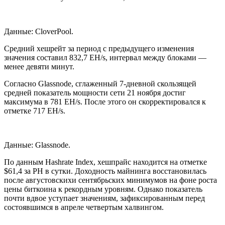
Данные: CloverPool.
Средний хешрейт за период с предыдущего изменения
значения составил 832,7 EH/s, интервал между блоками —
менее девяти минут.
Согласно Glassnode, сглаженный 7-дневной скользящей
средней показатель мощности сети 21 ноября достиг
максимума в 781 EH/s. После этого он скорректировался к
отметке 717 EH/s.
Данные: Glassnode.
По данным Hashrate Index, хешпрайс находится на отметке
$61,4 за PH в сутки. Доходность майнинга восстановилась
после августовскихи сентябрьских минимумов на фоне роста
цены биткоина к рекордным уровням. Однако показатель
почти вдвое уступает значениям, зафиксированным перед
состоявшимся в апреле четвертым халвингом.