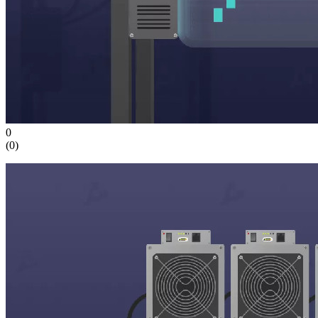
0
(
0
)