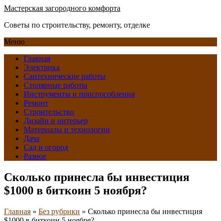
Мастерская загородного комфорта
Советы по строительству, ремонту, отделке
Меню
Главная
Электрика
Сантехнические работы
Столярные работы
Инструменты и приспособления
Ремонт
Строительство
Дизайн и интерьер
Материалы и технологии
Дача
Сад и огород
Разное
Сколько принесла бы инвестиция
$1000 в биткоин 5 ноября?
Главная
»
Без рубрики
»
Сколько принесла бы инвестиция
$1000 в биткоин 5 ноября?