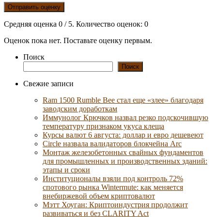
Отправить оценку
Средняя оценка
0
/ 5. Количество оценок:
0
Оценок пока нет. Поставьте оценку первым.
Поиск
Поиск
Свежие записи
Ram 1500 Rumble Bee стал еще «злее» благодаря
заводским доработкам
Иммунолог Крючков назвал резко подскочившую
температуру признаком укуса клеща
Курсы валют 6 августа: доллар и евро дешевеют
Circle назвала валидаторов блокчейна Arc
Монтаж железобетонных свайных фундаментов
для промышленных и производственных зданий:
этапы и сроки
Институционалы взяли под контроль 72%
спотового рынка Wintermute: как меняется
внебиржевой объем криптовалют
Мэтт Хоуган: Криптоиндустрия продолжит
развиваться и без CLARITY Act