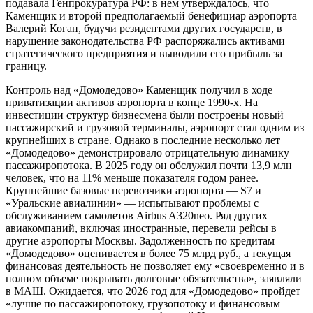
подавала Генпрокуратура РФ: в нем утверждалось, что
Каменщик и второй предполагаемый бенефициар аэропорта
Валерий Коган, будучи резидентами других государств, в
нарушение законодательства РФ распоряжались активами
стратегического предприятия и выводили его прибыль за
границу.
Контроль над «Домодедово» Каменщик получил в ходе
приватизации активов аэропорта в конце 1990-х. На
инвестиции структур бизнесмена были построены новый
пассажирский и грузовой терминалы, аэропорт стал одним из
крупнейших в стране. Однако в последние несколько лет
«Домодедово» демонстрировало отрицательную динамику
пассажиропотока. В 2025 году он обслужил почти 13,9 млн
человек, что на 11% меньше показателя годом ранее.
Крупнейшие базовые перевозчики аэропорта — S7 и
«Уральские авиалинии» — испытывают проблемы с
обслуживанием самолетов Airbus A320neo. Ряд других
авиакомпаний, включая иностранные, перевели рейсы в
другие аэропорты Москвы. Задолженность по кредитам
«Домодедово» оценивается в более 75 млрд руб., а текущая
финансовая деятельность не позволяет ему «своевременно и в
полном объеме покрывать долговые обязательства», заявляли
в МАШ. Ожидается, что 2026 год для «Домодедово» пройдет
«лучше по пассажиропотоку, грузопотоку и финансовым