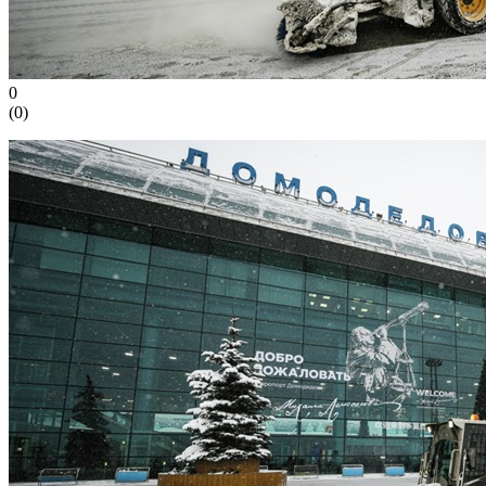
0
(
0
)