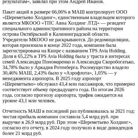
результатам», заявлял при этом Андрей Иванов.
Пакет акций в размере 66,06% в МАШ контролирует ООО
«Шереметьево Холдинг», единственным владельцем которого
является МКООО «ТПС Авиа Холдинг ЛТД» — резидент
специального административного района на территории
острова Октябрьский в Калининградской области.
Учредители МКООО не раскрываются. До редомициляции,
которая произошла в конце 2022 года, компания была
зарегистрирована на Кипре с названием TPS Avia Holding.
Доля в 65,22% в TPS Avia Holding была у траста в интересах
семей Александра Пономаренко и Александра Скоробогатько,
34,78% было у Аркадия Ротенберга. Росимущество владело
30,46% МАШ, 2,43% было у «Аэрофлота», 1,05% — у
менеджмента аэропорта. В 2025 году аэропорт
«Шереметьево» обслужил 43,4 млн пассажиров, что примерно
соответствует объему предыдущего года. По итогам 2026
года, согласно прогнозу аэропорта, трафик ожидается на
уровне 43,1 млн человек.
Отчетность МАШ в последний раз публиковалась за 2021 год:
чистая прибыль компании составила 5,4 млрд руб. при
выручке в 26,9 млрд руб. При этом «Шереметьево Холдинг»,
согласно его отчету, в 2024 году получило в виде дивидендов
более 21 млрд руб.