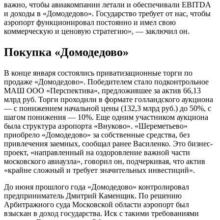
важно, чтобы авиакомпании летали и обеспечивали EBITDA
и доходы в «Домодедово». Государство требует от нас, чтобы
аэропорт функционировал постоянно и имел свою
коммерческую и ценовую стратегию», — заключил он.
Покупка «Домодедово»
В конце января состоялись приватизационные торги по
продаже «Домодедово». Победителем стало подконтрольное
МАШ ООО «Перспектива», предложившее за актив 66,13
млрд руб. Торги проходили в формате голландского аукциона
— с понижением начальной цены (132,3 млрд руб.) до 50%, с
шагом понижения — 10%. Еще одним участником аукциона
была структура аэропорта «Внуково». «Шереметьево»
приобрело «Домодедово» за собственные средства, без
привлечения заемных, сообщал ранее Василенко. Это бизнес-
проект, «направленный на оздоровление важной части
московского авиаузла», говорил он, подчеркивая, что актив
«крайне сложный и требует значительных инвестиций».
До июня прошлого года «Домодедово» контролировал
предприниматель Дмитрий Каменщик. По решению
Арбитражного суда Московской области аэропорт был
взыскан в доход государства. Иск с такими требованиями