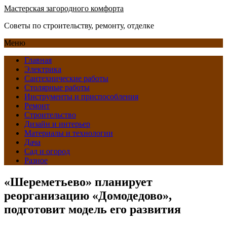
Мастерская загородного комфорта
Советы по строительству, ремонту, отделке
Меню
Главная
Электрика
Сантехнические работы
Столярные работы
Инструменты и приспособления
Ремонт
Строительство
Дизайн и интерьер
Материалы и технологии
Дача
Сад и огород
Разное
«Шереметьево» планирует
реорганизацию «Домодедово»,
подготовит модель его развития