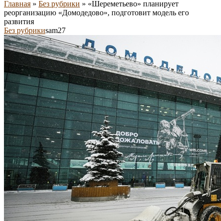
Главная
»
Без рубрики
»
«Шереметьево» планирует
реорганизацию «Домодедово», подготовит модель его
развития
Без рубрики
sam27