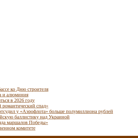
ассе ко Дню строителя
ра и алюминия
ться в 2026 году
й романтический спад»
отсудил у «Аэрофлота» больше полумиллиона рублей
ийскую баллистику над Украиной
еяда маршалов Победы»
твенном комитете