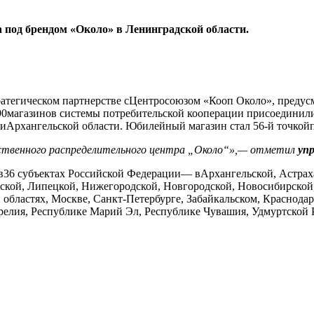
 под брендом «Около» в Ленинградской области.
ратегическом партнерстве сЦентросоюзом «Кооп Около», преду
90магазинов системы потребительской кооперации присоединили
 иАрхангельской области. Юбилейный магазин стал 56-й точкой
ственного распределительного центра „Около“»,— отметил
уп
36 субъектах Российской Федерации— вАрхангельской, Астраха
кой, Липецкой, Нижегородской, Новгородской, Новосибирской, 
 областях, Москве, Санкт-Петербурге, Забайкальском, Краснода
релия, Республике Марий Эл, Республике Чувашия, Удмуртской 