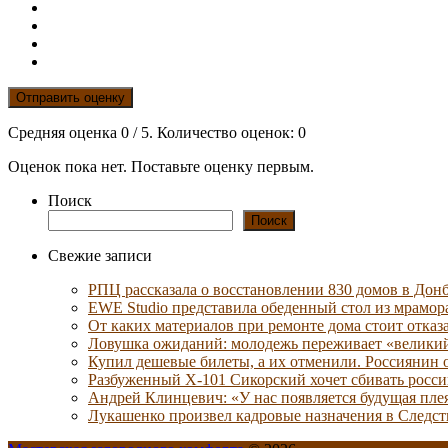
Отправить оценку
Средняя оценка
0
/ 5. Количество оценок:
0
Оценок пока нет. Поставьте оценку первым.
Поиск
Поиск
Свежие записи
РПЦ рассказала о восстановлении 830 домов в Донб
EWE Studio представила обеденный стол из мрамо
От каких материалов при ремонте дома стоит отказа
Ловушка ожиданий: молодежь переживает «велики
Купил дешевые билеты, а их отменили. Россиянин 
Разбуженный Х-101 Сикорский хочет сбивать росс
Андрей Клинцевич: «У нас появляется будущая пл
Лукашенко произвел кадровые назначения в Следс