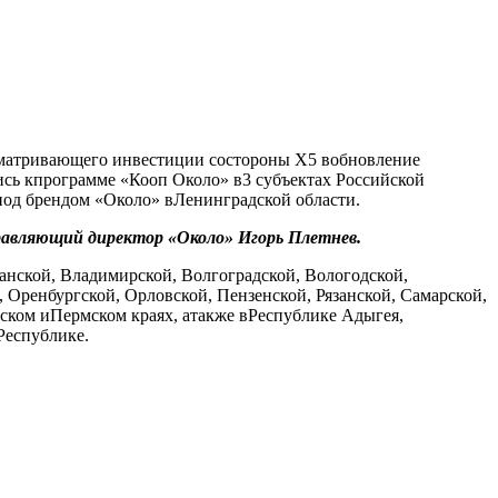
сматривающего инвестиции состороны Х5 вобновление
сь кпрограмме «Кооп Около» в3 субъектах Российской
под брендом «Около» вЛенинградской области.
равляющий директор «Около» Игорь Плетнев.
нской, Владимирской, Волгоградской, Вологодской,
Оренбургской, Орловской, Пензенской, Рязанской, Самарской,
рском иПермском краях, атакже вРеспублике Адыгея,
Республике.