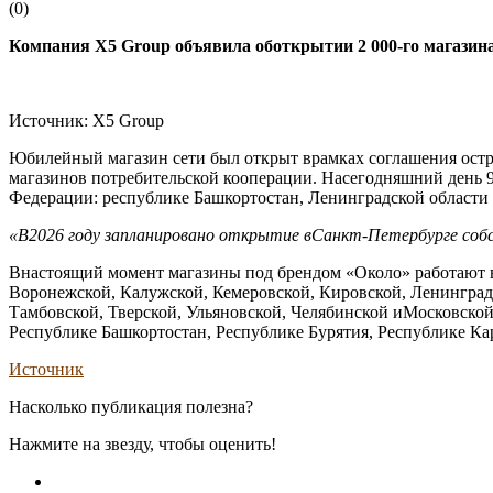
(
0
)
Компания X5 Group объявила оботкрытии 2
000-го
магазина
Источник: X5 Group
Юбилейный магазин сети был открыт врамках соглашения ост
магазинов потребительской кооперации. Насегодняшний день 
Федерации: республике Башкортостан, Ленинградской области
«В2026 году запланировано открытие в
Санкт-Петербурге
соб
Внастоящий момент магазины под брендом «Около» работают в
Воронежской, Калужской, Кемеровской, Кировской, Ленинградс
Тамбовской, Тверской, Ульяновской, Челябинской иМосковской
Республике Башкортостан, Республике Бурятия, Республике Ка
Источник
Насколько публикация полезна?
Нажмите на звезду, чтобы оценить!