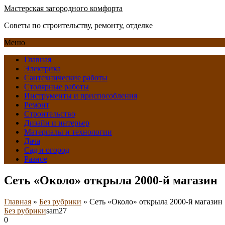
Мастерская загородного комфорта
Советы по строительству, ремонту, отделке
Меню
Главная
Электрика
Сантехнические работы
Столярные работы
Инструменты и приспособления
Ремонт
Строительство
Дизайн и интерьер
Материалы и технологии
Дача
Сад и огород
Разное
Сеть «Около» открыла 2000-й магазин
Главная
»
Без рубрики
»
Сеть «Около» открыла 2000-й магазин
Без рубрики
sam27
0