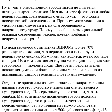
Ну а «мат в операционной вообще матом не считается»,
цитирую я друзей-медиков. Но я им отвечу: фактически любая
нецензурщина, срывающаяся с чьих-то уст, — это форма
поведенческой распущенности. При всем моем уважении к
упомянутым хирургам и к их благороднейшему,
напряженному труду. Почему способ психоэмоциональной
разрядки современный человек должен подбирать
непременно из грязи?
Но пока вернемся к статистике ВЦИОМа. Более 70%
респондентов заявили, что периодически используют
нецензурную лексику. Мужчины, как водится, ругаются чаще
женщин. Ну а самая активная группа матерщинников, как уже
говорилось, — молодые люди. Две трети представителей
поколения зумеров и более половины миллениалов, по их
признаниям, сыплют грязными словечками ежедневно.
Отдельные оригиналы из числа «знатоков жанра» склонны
называть все это похабство элементами оте­чественного
культурного кода. Но серьезные ученые считают, что это
ошибка. Мат есть именно проявление грубой поломки
культурного кода, что отражено и в отечественной
юриспруденции. За публичный мат можно схлопотать
административное наказание от 500-рублевого штрафа до 15