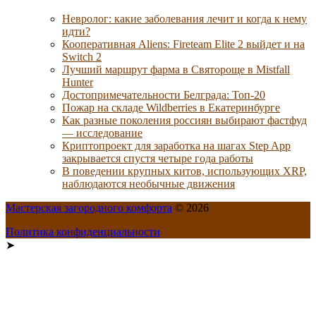
Невролог: какие заболевания лечит и когда к нему
идти?
Кооперативная Aliens: Fireteam Elite 2 выйдет и на
Switch 2
Лучший маршрут фарма в Святороще в Mistfall
Hunter
Достопримечательности Белграда: Топ-20
Пожар на складе Wildberries в Екатеринбурге
Как разные поколения россиян выбирают фастфуд
— исследование
Криптопроект для заработка на шагах Step App
закрывается спустя четыре года работы
В поведении крупных китов, использующих XRP,
наблюдаются необычные движения
Мастерская загородного комфорта
© 2026
Политика конфиденциальности
➤