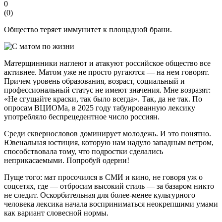
0
(
0
)
Общество теряет иммунитет к площадной брани.
Матерщинники наглеют и атакуют российское общество все
активнее. Матом уже не просто ругаются — на нем говорят.
Причем уровень образования, возраст, социальный и
профессиональный статус не имеют значения. Мне возразят:
«Не сгущайте краски, так было всегда». Так, да не так. По
опросам ВЦИОМа, в 2025 году табуированную лексику
употребляло беспрецедентное число россиян.
Среди сквернословов доминирует молодежь. И это понятно.
Ювенальная юстиция, которую нам надуло западным ветром,
способствовала тому, что подростки сделались
неприкасаемыми. Попробуй одерни!
Пуще того: мат просочился в СМИ и кино, не говоря уж о
соцсетях, где — отбросим высокий стиль — за базаром никто
не следит. Оскорбительная для более-менее культурного
человека лексика начала восприниматься неокрепшими умами
как вариант словесной нормы.