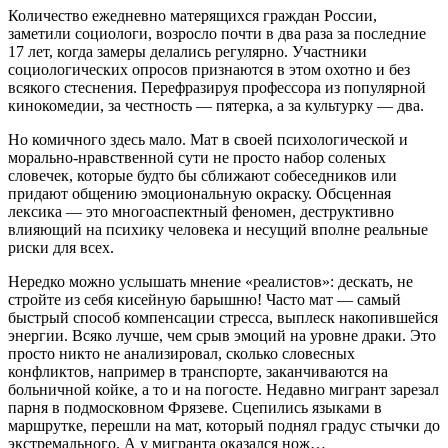
Количество ежедневно матерящихся граждан России,
заметили социологи, возросло почти в два раза за последние
17 лет, когда замеры делались регулярно. Участники
социологических опросов признаются в этом охотно и без
всякого стеснения. Перефразируя профессора из популярной
кинокомедии, за честность — пятерка, а за культурку — два.
Но комичного здесь мало. Мат в своей психологической и
морально-нравственной сути не просто набор соленых
словечек, которые будто бы сближают собеседников или
придают общению эмоциональную окраску. Обсценная
лексика — это многоаспектный феномен, деструктивно
влияющий на психику человека и несущий вполне реальные
риски для всех.
Нередко можно услышать мнение «реалистов»: дескать, не
стройте из себя кисейную барышню! Часто мат — самый
быстрый способ компенсации стресса, выплеск накопившейся
энергии. Всяко лучше, чем срыв эмоций на уровне драки. Это
просто никто не анализировал, сколько словесных
конфликтов, например в транспорте, заканчиваются на
больничной койке, а то и на погосте. Недавно мигрант зарезал
парня в подмосковном Фрязеве. Сцепились языками в
маршрутке, перешли на мат, который поднял градус стычки до
экстремального. А у мигранта оказался нож…