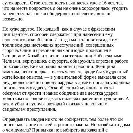
суток ареста. Ответственность начинается уже с 16 лет, так
что на месте подростков я бы не очень хорохорилась: угодить
за решетку на фоне особо дерзкого поведения вполне
возможно.
Но хуже другое. Не каждый, как в случае с фрязевским
инцидентом, способен сдержаться при нанесении ему
словесного оскорбления. И тогда мат становится адским
топливом для настоящих преступлений, совершенных
сгоряча. Один из резонансных эпизодов произошел в
Татарстане. Хозяйка элитного коттеджа под Набережными
Челнами, вернувшись с курорта, обнаружила огрехи в работе
по хозяйству. Ее выполнял нанятый рабочий. Женщина —
заметим, пенсионерка, то есть человек, вроде бы умуд­ренный
житейским опытом, — в унизительной форме выказала свое
неудовольствие по поводу бардака в доме и послала уборщика
по известному адресу. Оскорбленный мужчина просто
обезумел от ярости и нанес обидчице два десятка ударов
молотком по голове и десять ножевых ранений в туловище. А
затем убил и супруга, который оказался невольным
свидетелем преступления.
Оправдывать злодея никто не собирается, тем более что он
понес наказание по всей строгости закона. Но хозяйка-то дома
о чем думала? Привычка не выбирать выражений с