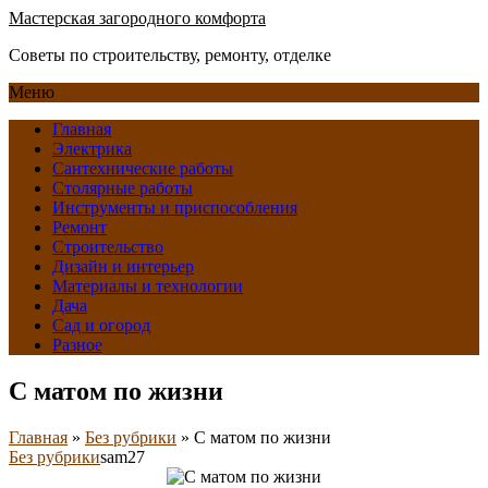
Мастерская загородного комфорта
Советы по строительству, ремонту, отделке
Меню
Главная
Электрика
Сантехнические работы
Столярные работы
Инструменты и приспособления
Ремонт
Строительство
Дизайн и интерьер
Материалы и технологии
Дача
Сад и огород
Разное
С матом по жизни
Главная
»
Без рубрики
»
С матом по жизни
Без рубрики
sam27