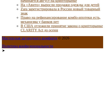
начинается август на крипторынке
На «Авито» выросли продажи одежды для детей
Zara зарегистрировала в России новый товарный
знак
Право на рефинансирование комбо-ипотеки есть,
механизма у банков нет
В США отложили принятие закона о крипторынке
CLARITY Act до осени
Мастерская загородного комфорта
© 2026
Политика конфиденциальности
➤