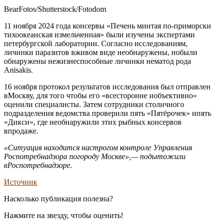
BearFotos/Shutterstock/Fotodom
11 ноября 2024 года консервы «Печень минтая по-приморски
тихоокеанская измельченная» были изучены экспертами
петербургской лаборатории. Согласно исследованиям,
личинки паразитов вживом виде необнаружены, нобыли
обнаружены нежизнеспособные личинки нематод рода
Anisakis.
16 ноября протокол результатов исследования был отправлен
вМоскву, для того чтобы его «всесторонне иобъективно»
оценили специалисты. Затем сотрудники столичного
подразделения ведомства проверили пять «Пятёрочек» ипять
«Дикси», где необнаружили этих рыбных консервов
впродаже.
«Ситуация находится настрогом контроле Управления
Роспотребнадзора погороду Москве»,— подытожили
вРоспотребнадзоре.
Источник
Насколько публикация полезна?
Нажмите на звезду, чтобы оценить!