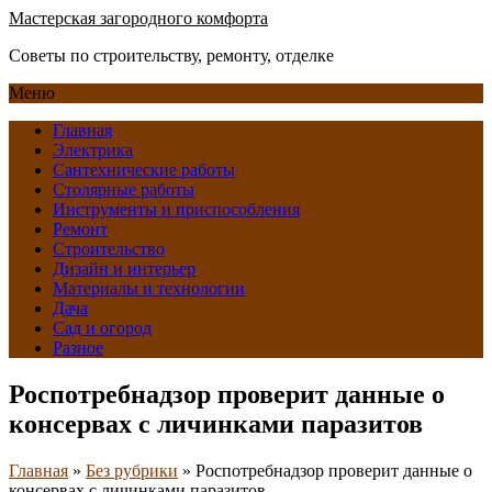
Мастерская загородного комфорта
Советы по строительству, ремонту, отделке
Меню
Главная
Электрика
Сантехнические работы
Столярные работы
Инструменты и приспособления
Ремонт
Строительство
Дизайн и интерьер
Материалы и технологии
Дача
Сад и огород
Разное
Роспотребнадзор проверит данные о
консервах с личинками паразитов
Главная
»
Без рубрики
»
Роспотребнадзор проверит данные о
консервах с личинками паразитов