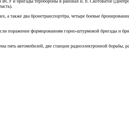
ВСУ и бригады теробороны в районах н. п. Скотоватое (Днепроп
асть).
х, а также два бронетранспортёра, четыре боевые бронированн
если поражение формированиям горно-штурмовой бригады и бри
ены пять автомобилей, две станции радиоэлектронной борьбы, 