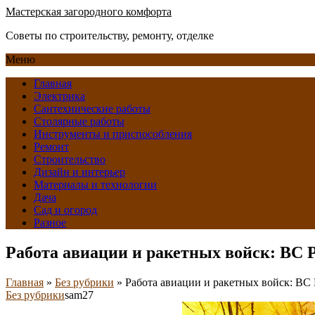
Мастерская загородного комфорта
Советы по строительству, ремонту, отделке
Меню
Главная
Электрика
Сантехнические работы
Столярные работы
Инструменты и приспособления
Ремонт
Строительство
Дизайн и интерьер
Материалы и технологии
Дача
Сад и огород
Разное
Работа авиации и ракетных войск: ВС 
Главная
»
Без рубрики
»
Работа авиации и ракетных войск: ВС
Без рубрики
sam27