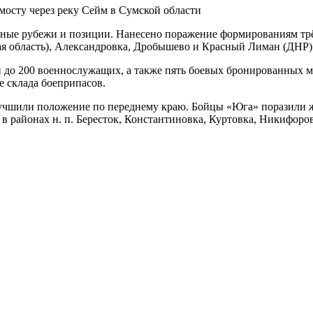
 мосту через реку Сейм в Сумской области
дные рубежи и позиции. Нанесено поражение формированиям тр
кая область), Александровка, Дробышево и Красный Лиман (ДНР)
 до 200 военнослужащих, а также пять боевых бронированных ма
 склада боеприпасов.
лучшили положение по переднему краю. Бойцы «Юга» поразили 
 районах н. п. Бересток, Константиновка, Куртовка, Никифоров