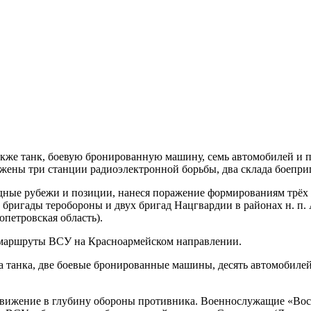
акже танк, боевую бронированную машину, семь автомобилей и 
ены три станции радиоэлектронной борьбы, два склада боеприп
дные рубежи и позиции, нанеся поражение формированиям трёх
 бригады теробороны и двух бригад Нацгвардии в районах н. п.
петровская область).
 маршруты ВСУ на Красноармейском направлении.
ва танка, две боевые бронированные машины, десять автомобиле
вижение в глубину обороны противника. Военнослужащие «Вост