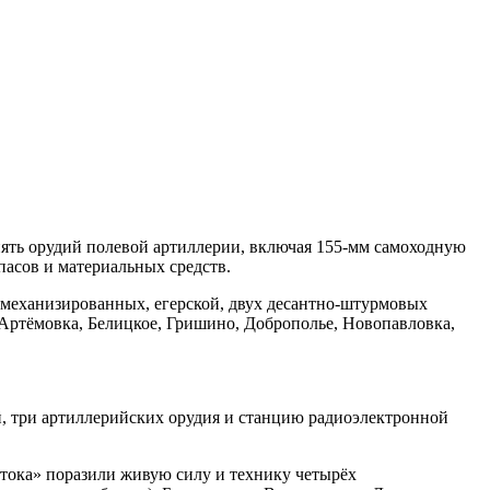
пять орудий полевой артиллерии, включая 155-мм самоходную
асов и материальных средств.
 механизированных, егерской, двух десантно-штурмовых
 Артёмовка, Белицкое, Гришино, Доброполье, Новопавловка,
й, три артиллерийских орудия и станцию радиоэлектронной
ока» поразили живую силу и технику четырёх