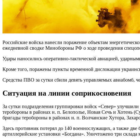
Российские войска нанесли поражение объектам энергетическо
ежедневной сводке Минобороны РФ о ходе проведения спецоп
Удары наносились оперативно-тактической авиацией, ударны
Кроме того, поражены пункты временной дислокации украинс
Средства ПВО за сутки сбили девять управляемых авиабомб, 
Ситуация на линии соприкосновения
За сутки подразделения группировки войск «Север» улучшили
теробороны в районах н. п. Белополье, Новая Сечь и Хотень 
бригады теробороны в районах н. п. Волчанские Хутора, Захар
Здесь противник потерял до 140 военнослужащих, а также дв
артиллерийские установки «Богдана». Уничтожено три склада 