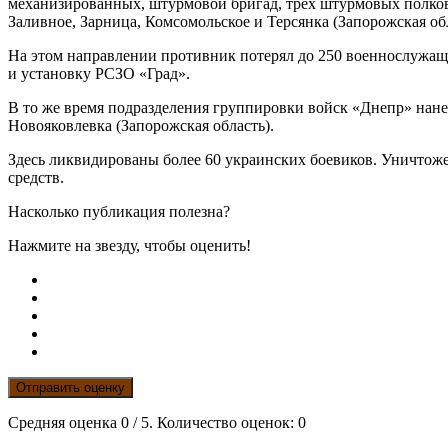
механизированных, штурмовой бригад, трёх штурмовых полков 
Заливное, Зарница, Комсомольское и Терсянка (Запорожская обл
На этом направлении противник потерял до 250 военнослужащи
и установку РСЗО «Град».
В то же время подразделения группировки войск «Днепр» нан
Новояковлевка (Запорожская область).
Здесь ликвидированы более 60 украинских боевиков. Уничтож
средств.
Насколько публикация полезна?
Нажмите на звезду, чтобы оценить!
Отправить оценку
Средняя оценка
0
/ 5. Количество оценок:
0