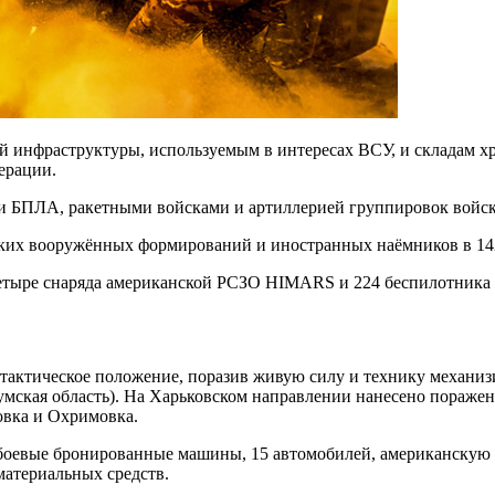
й инфраструктуры, используемым в интересах ВСУ, и складам х
ерации.
ми БПЛА, ракетными войсками и артиллерией группировок войс
ких вооружённых формирований и иностранных наёмников в 14
четыре снаряда американской РСЗО HIMARS и 224 беспилотника 
 тактическое положение, поразив живую силу и технику механи
(Сумская область). На Харьковском направлении нанесено пораж
овка и Охримовка.
е боевые бронированные машины, 15 автомобилей, американску
материальных средств.