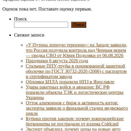
Оценок пока нет. Поставьте оценку первым.
Поиск
Поиск
Свежие записи
«У Путина лопнуло терпение»: на Западе заявили,
что Россия получила контроль над Черным морем
— сводка СВО от Юрия Подоляки от 06.08.2026
Праздники 6 августа 2026 года
Стальные ППУ-трубы в оцинкованной защитной
оболочке по ГОСТ 30732-2020 (2006) с паспортом
и сертификатом завода
Обломки БПЛА поразили НПЗ в Ярославле
Удары ракетных войск и авиации: ВС РФ
поразили объекты ТЭК и логистические центры
Украины
Отток альткоинов с бирж и активность китов:
эксперты заявили о финальной стадии медвежьего
цикла
Кубики против хакеров: почему южнокорейские
биткоинеры не пострадали от взлома Coldcard
Эксперт объяснил, почему цены на новые авто