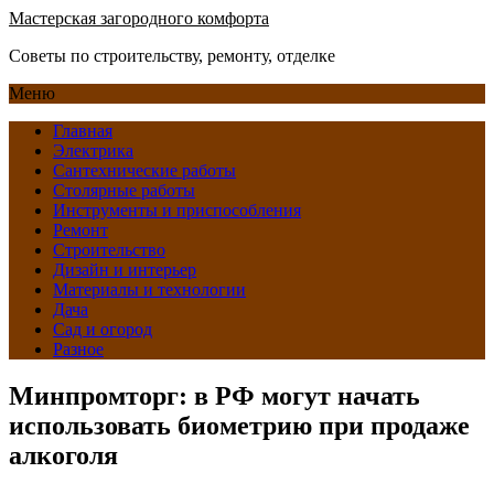
Мастерская загородного комфорта
Советы по строительству, ремонту, отделке
Меню
Главная
Электрика
Сантехнические работы
Столярные работы
Инструменты и приспособления
Ремонт
Строительство
Дизайн и интерьер
Материалы и технологии
Дача
Сад и огород
Разное
Минпромторг: в РФ могут начать
использовать биометрию при продаже
алкоголя