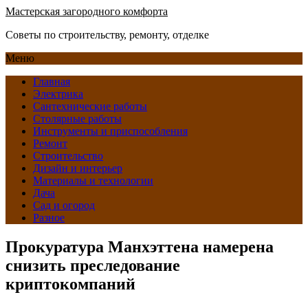
Мастерская загородного комфорта
Советы по строительству, ремонту, отделке
Меню
Главная
Электрика
Сантехнические работы
Столярные работы
Инструменты и приспособления
Ремонт
Строительство
Дизайн и интерьер
Материалы и технологии
Дача
Сад и огород
Разное
Прокуратура Манхэттена намерена
снизить преследование
криптокомпаний