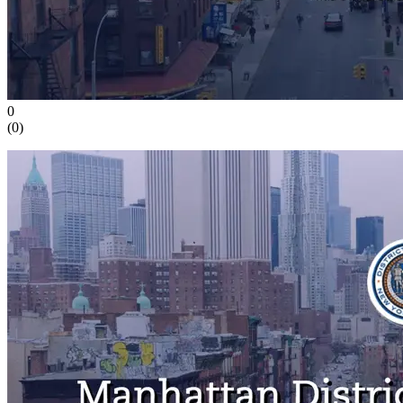
0
(
0
)