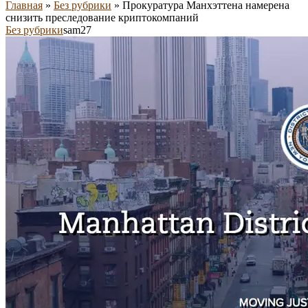
Главная
»
Без рубрики
»
Прокуратура Манхэттена намерена
снизить преследование криптокомпаний
Без рубрики
sam27