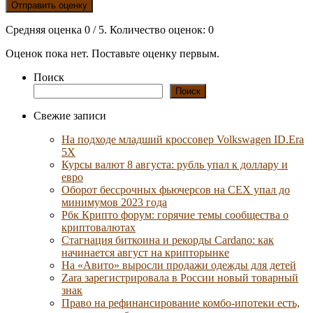
Отправить оценку
Средняя оценка
0
/ 5. Количество оценок:
0
Оценок пока нет. Поставьте оценку первым.
Поиск
Поиск
Свежие записи
На подходе младший кроссовер Volkswagen ID.Era
5X
Курсы валют 8 августа: рубль упал к доллару и
евро
Оборот бессрочных фьючерсов на CEX упал до
минимумов 2023 года
Рбк Крипто форум: горячие темы сообщества о
криптовалютах
Стагнация биткоина и рекорды Cardano: как
начинается август на крипторынке
На «Авито» выросли продажи одежды для детей
Zara зарегистрировала в России новый товарный
знак
Право на рефинансирование комбо-ипотеки есть,