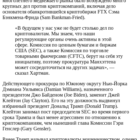
многолетнего медвежьего рынка было возбуждено много
крупных дел против криптокомпаний, включая дело
основателя обанкротившейся криптобиржи FTX Сэма
Бэнкмена-Фрида (Sam Bankman-Fried).
«В будущем у нас уже не будет столько дел по
криптовалютам. Мы знаем, что наши
регулирующие органы очень активны в этой
сфере. Комиссия по ценным бумагам и биржам
США (SEC), а также Комиссия по торговле
товарными фьючерсами (CFTC), берут на себя эту
инициативу, поэтому прокуратура Манхэттена
может сосредоточиться на других задачах», —
сказал Хартман.
Действующего прокурора по Южному округу Нью-Йорка
Дэмиана Уильямса (Damian Williams), назначенного
президентом Джо Байденом (Joe Biden), заменит Джей
Клейтон (Jay Clayton). Его на эту должность выдвинул
избранный президент Дональд Трамп (Donald Trump).
Клейтон занимал пост председателя SEC во время первого
срока Трампа и был менее агрессивен по отношению к
криптокомпаниям, чем нынешний глава Комиссии Гэри
Генслер (Gary Gensler).
Ранее Трамп называл криптовалюты мошенничеством, однако