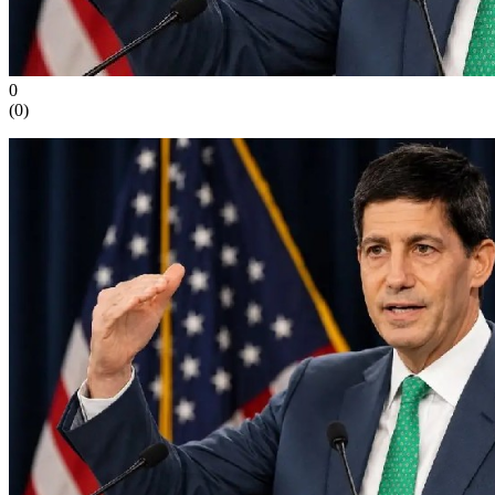
0
(
0
)