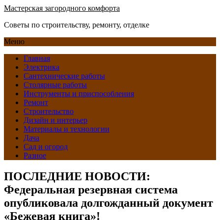
Мастерская загородного комфорта
Советы по строительству, ремонту, отделке
Меню
Главная
Электрика
Сантехнические работы
Столярные работы
Инструменты и приспособления
Ремонт
Строительство
Дизайн и интерьер
Материалы и технологии
Дача
Сад и огород
Разное
ПОСЛЕДНИЕ НОВОСТИ:
Федеральная резервная система
опубликовала долгожданный документ
«Бежевая книга»!