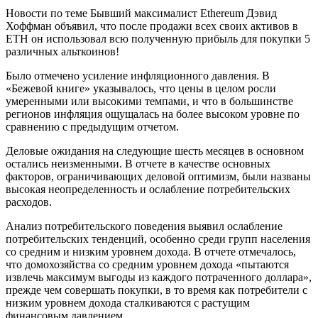
Новости по теме Бывший максималист Ethereum Дэвид
Хоффман объявил, что после продажи всех своих активов в
ETH он использовал всю полученную прибыль для покупки 5
различных альткоинов!
Было отмечено усиление инфляционного давления. В
«Бежевой книге» указывалось, что цены в целом росли
умеренными или высокими темпами, и что в большинстве
регионов инфляция ощущалась на более высоком уровне по
сравнению с предыдущим отчетом.
Деловые ожидания на следующие шесть месяцев в основном
остались неизменными. В отчете в качестве основных
факторов, ограничивающих деловой оптимизм, были названы
высокая неопределенность и ослабление потребительских
расходов.
Анализ потребительского поведения выявил ослабление
потребительских тенденций, особенно среди групп населения
со средним и низким уровнем дохода. В отчете отмечалось,
что домохозяйства со средним уровнем дохода «пытаются
извлечь максимум выгоды из каждого потраченного доллара»,
прежде чем совершать покупки, в то время как потребители с
низким уровнем дохода сталкиваются с растущим
финансовым давлением.