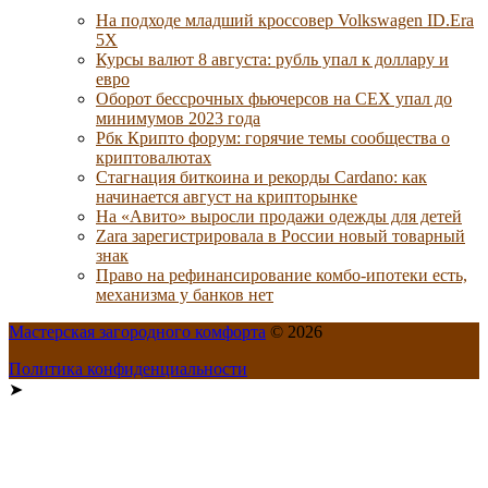
На подходе младший кроссовер Volkswagen ID.Era
5X
Курсы валют 8 августа: рубль упал к доллару и
евро
Оборот бессрочных фьючерсов на CEX упал до
минимумов 2023 года
Рбк Крипто форум: горячие темы сообщества о
криптовалютах
Стагнация биткоина и рекорды Cardano: как
начинается август на крипторынке
На «Авито» выросли продажи одежды для детей
Zara зарегистрировала в России новый товарный
знак
Право на рефинансирование комбо-ипотеки есть,
механизма у банков нет
Мастерская загородного комфорта
© 2026
Политика конфиденциальности
➤