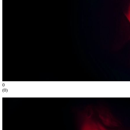
0
(
0
)