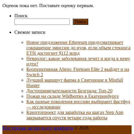
Оценок пока нет. Поставьте оценку первым.
Поиск
Поиск
Свежие записи
Новое предложение Ethereum предусматривает
сокращение эмиссии до нуля, если объем стекинга
ETH достигнет $112 млрд
Невролог: какие заболевания лечит и когда к нему
идти?
Кооперативная Aliens: Fireteam Elite 2 выйдет и на
Switch 2
Лучший маршрут фарма в Святороще в Mistfall
Hunter
Достопримечательности Белграда: Топ-20
Пожар на складе Wildberries в Екатеринбурге
Как разные поколения россиян выбирают фастфуд
— исследование
Криптопроект для заработка на шагах Step App
закрывается спустя четыре года работы
Мастерская загородного комфорта
© 2026