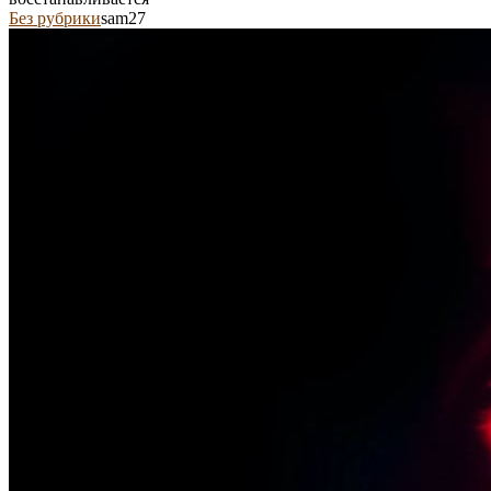
Без рубрики
sam27