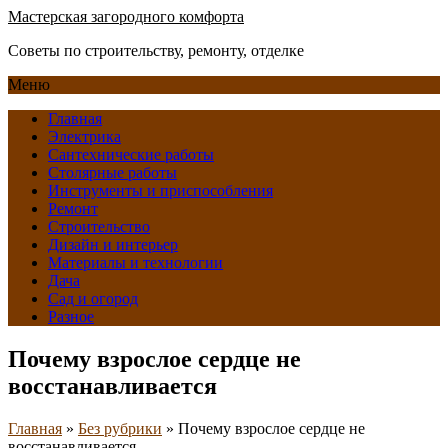
Мастерская загородного комфорта
Советы по строительству, ремонту, отделке
Меню
Главная
Электрика
Сантехнические работы
Столярные работы
Инструменты и приспособления
Ремонт
Строительство
Дизайн и интерьер
Материалы и технологии
Дача
Сад и огород
Разное
Почему взрослое сердце не
восстанавливается
Главная
»
Без рубрики
»
Почему взрослое сердце не
восстанавливается