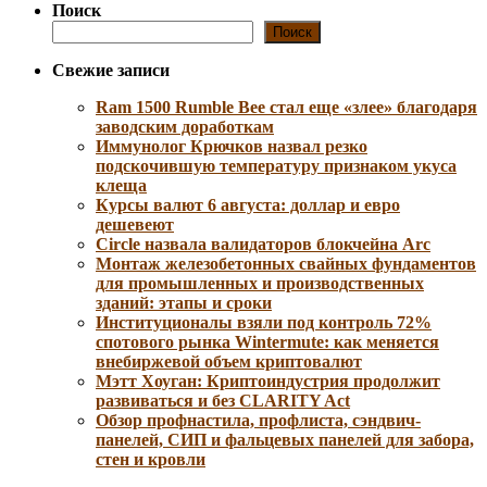
Поиск
Поиск
Свежие записи
Ram 1500 Rumble Bee стал еще «злее» благодаря
заводским доработкам
Иммунолог Крючков назвал резко
подскочившую температуру признаком укуса
клеща
Курсы валют 6 августа: доллар и евро
дешевеют
Circle назвала валидаторов блокчейна Arc
Монтаж железобетонных свайных фундаментов
для промышленных и производственных
зданий: этапы и сроки
Институционалы взяли под контроль 72%
спотового рынка Wintermute: как меняется
внебиржевой объем криптовалют
Мэтт Хоуган: Криптоиндустрия продолжит
развиваться и без CLARITY Act
Обзор профнастила, профлиста, сэндвич-
панелей, СИП и фальцевых панелей для забора,
стен и кровли