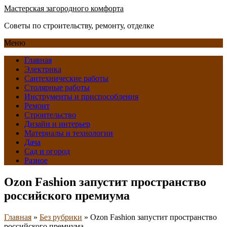
Мастерская загородного комфорта
Советы по строительству, ремонту, отделке
Меню
Главная
Электрика
Сантехнические работы
Столярные работы
Инструменты и приспособления
Ремонт
Строительство
Дизайн и интерьер
Материалы и технологии
Дача
Сад и огород
Разное
Ozon Fashion запустит пространство
российского премиума
Главная
»
Без рубрики
»
Ozon Fashion запустит пространство
российского премиума